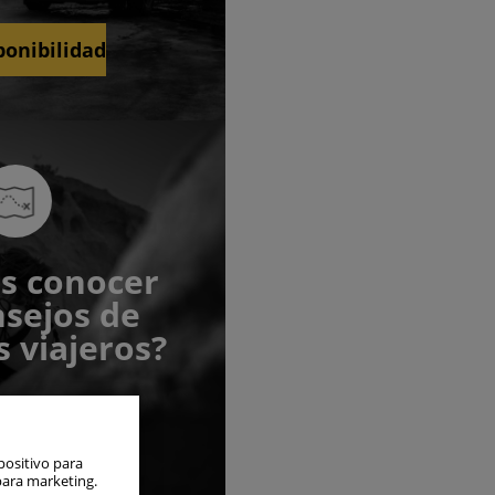
ponibilidad
s conocer
nsejos de
 viajeros?
s siempre
scubir
positivo para
para marketing.