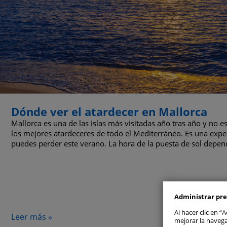
Dónde ver el atardecer en Mallorca
Mallorca es una de las islas más visitadas año tras año y no 
los mejores atardeceres de todo el Mediterráneo. Es una expe
Permitir
puedes perder este verano. La hora de la puesta de sol depend
Gestionar 
Administrar pre
Cookie
Al hacer clic en 
Leer más »
mejorar la navega
Cookie