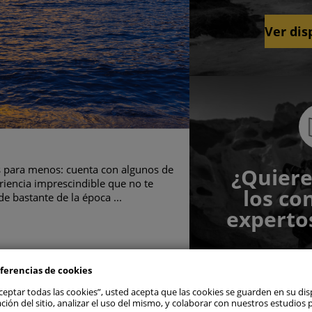
Ver dis
es para menos: cuenta con algunos de
¿Quiere
riencia imprescindible que no te
los co
las todas
e bastante de la época ...
expertos
las preferencias de consentimiento
ferencias de cookies
s estrictamente necesarias
Activa
De
“Aceptar todas las cookies”, usted acepta que las cookies se guarden en su dis
ción del sitio, analizar el uso del mismo, y colaborar con nuestros estudios 
s de rendimiento