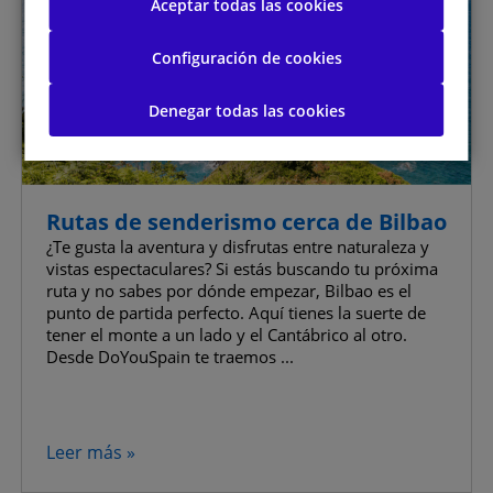
Aceptar todas las cookies
Configuración de cookies
Permitirlas todas
Denegar todas las cookies
Gestionar las preferencias de consentimiento
Cookies estrictamente necesarias
Activas siempre
Rutas de senderismo cerca de Bilbao
Cookies de rendimiento
¿Te gusta la aventura y disfrutas entre naturaleza y
vistas espectaculares? Si estás buscando tu próxima
ruta y no sabes por dónde empezar, Bilbao es el
Cookies de funcionalidad
punto de partida perfecto. Aquí tienes la suerte de
tener el monte a un lado y el Cantábrico al otro.
Cookies de publicidad
Desde DoYouSpain te traemos ...
Cookies de publicidad avanzada
Leer más »