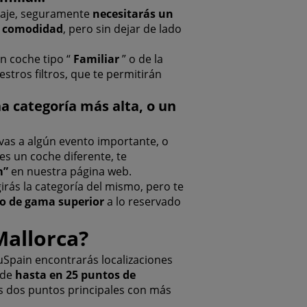
ipaje, seguramente
necesitarás un
a
comodidad
, pero sin dejar de lado
n coche tipo “
Familiar
” o de la
estros filtros, que te permitirán
a categoría más alta, o un
as a algún evento importante, o
es un coche diferente, te
m”
en nuestra página web.
rás la categoría del mismo, pero te
lo de gama superior
a lo reservado
Mallorca?
uSpain encontrarás localizaciones
ede
hasta en 25 puntos de
s dos puntos principales con más