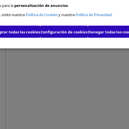
s para la
personalización de anuncios
.
s de funcionalidad
, visite nuestra
Política de Cookies
y nuestra
Política de Privacidad
.
s de publicidad
ptar todas las cookies
Configuración de cookies
Denegar todas las coo
s de publicidad avanzada
Confirmar mis preferencias
Permitirl