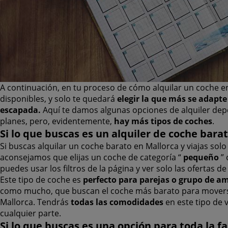
A continuación, en tu proceso de cómo alquilar un coche en
disponibles, y solo te quedará
elegir la que más se adapte
escapada.
Aquí te damos algunas opciones de alquiler dep
planes, pero, evidentemente,
hay más tipos de coches
.
Si lo que buscas es un alquiler de coche bara
Si buscas alquilar un coche barato en Mallorca y viajas sol
aconsejamos que elijas un coche de categoría “
pequeño
” 
puedes usar los filtros de la página y ver solo las ofertas de
Este tipo de coche es
perfecto para parejas o grupo de am
como mucho, que buscan el coche más barato para movers
Mallorca. Tendrás
todas las comodidades
en este tipo de 
cualquier parte.
Si lo que buscas es una opción para toda la f