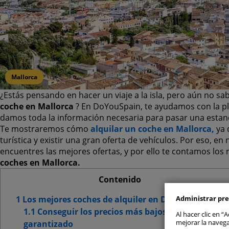
Mallorca
¿Estás pensando en hacer un viaje a la isla, pero aún no s
coche en Mallorca
? En DoYouSpain, te ayudamos con la plan
damos toda la información necesaria para pasar una estanc
Te mostraremos cómo
alquilar un coche en Mallorca,
ya 
turística y existir una gran oferta de vehículos. Por eso, 
Permitir
encuentres las mejores ofertas, y por ello te contamos los
coches en Mallorca.
Gestionar 
Contenido
1 Los mejores coches de alquiler en DoYouSpain
Administrar pre
Cookie
1.1 Conseguir los precios más bajos –
Al hacer clic en 
mejorar la navega
garantizado
Cookie