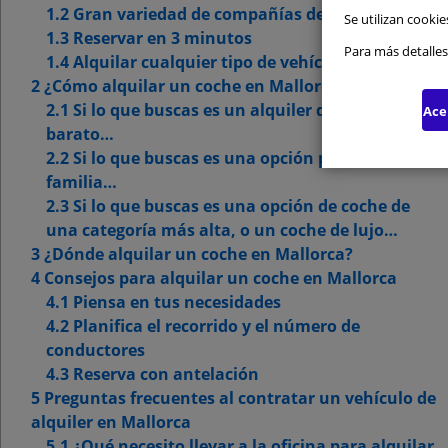
1.2 Gran variedad de compañías de alquiler
Se utilizan cookie
1.3 Reservar en 3 minutos
Cookie
Para más detalles
1.4 Alquilar cualquier tipo de vehículo
2 ¿Cómo alquilar un coche en Mallorca?
Cookie
2.1 Si lo que buscas es un alquiler de coche
Ace
barato…
Cookie
2.2 Si lo que buscas es una opción para toda la
familia…
2.3 Si lo que buscas es una opción de coche de
una categoría más alta, o un coche de lujo…
3 ¿Dónde alquilar un coche en Mallorca?
4 Consejos para alquilar un coche en Mallorca
4.1 Piensa en tus necesidades
4.2 Planifica el recorrido y el número de
conductores
4.3 Reserva con antelación
5 Preguntas frecuentes al contratar un vehículo de
alquiler en Mallorca
5.1 ¿Qué necesito llevar a la oficina para alquilar