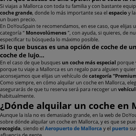
Si viajas a Mallorca con toda tu familia y con bastante equ
coche grande
, donde lo más importante sea el
espacio
y l
un buen precio.
En DoYouSpain te recomendamos, en ese caso, que elijas u
categoría “
Monovolúmenes
”, con ayuda, si quieres, de nu
especificar tu búsqueda lo máximo posible.
Si lo que buscas es una opción de coche de un
coche de lujo…
En el caso de que busques
un coche más especial
porque v
porque tu viaje a Mallorca es un regalo para alguien y quier
aconsejamos que elijas un vehículo de
categoría “Premiu
Como siempre, en cómo alquilar un coche en Mallorca, elegi
asegurarás de que tu reserva será para recoger un
vehícu
habitualmente.
¿Dónde alquilar un coche en 
Aunque la isla no es demasiado grande, en la web de DoYo
sobre dónde alquilar un coche en Mallorca, y es que se pu
recogida
, siendo el
Aeropuerto de Mallorca
y el
puerto
su
afluencia de gente.