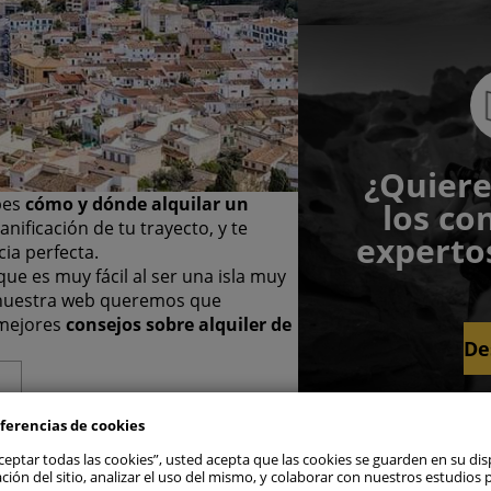
¿Quiere
abes
cómo y dónde alquilar un
los co
ificación de tu trayecto, y te
expertos
ia perfecta.
que es muy fácil al ser una isla muy
en nuestra web queremos que
las todas
 mejores
consejos sobre alquiler de
De
las preferencias de consentimiento
ferencias de cookies
s estrictamente necesarias
Activa
“Aceptar todas las cookies”, usted acepta que las cookies se guarden en su dis
ción del sitio, analizar el uso del mismo, y colaborar con nuestros estudios 
s de rendimiento