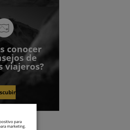
s conocer
nsejos de
 viajeros?
scubir
s siempre
positivo para
para marketing.