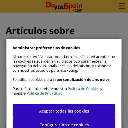
Artículos sobre
Fuerteventura
Administrar preferencias de cookies
Al hacer clic en “Aceptar todas las cookies”, usted acepta que
las cookies se guarden en su dispositivo para mejorar la
navegación del sitio, analizar el uso del mismo, y colaborar
con nuestros estudios para marketing.
Se utilizan cookies para la
personalización de anuncios
.
Para más detalles, visite nuestra
Política de Cookies
y
nuestra
Política de Privacidad
.
Reserva tu coche en 3 minutos
Ver disponibilidad
Aceptar todas las cookies
Configuración de cookies