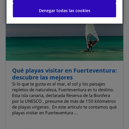
Fuerteventura
Permitirlas todas
Denegar todas las cookies
Gestionar las preferencias de consentimiento
Cookies estrictamente necesarias
Activas siempre
Cookies de rendimiento
Cookies de funcionalidad
Qué playas visitar en Fuerteventura:
descubre las mejores
Cookies de publicidad
Si lo que te gusta es el mar, el sol y los paisajes
repletos de naturaleza, Fuerteventura es tu destino.
Cookies de publicidad avanzada
Esta isla canaria, declarada Reserva de la Biosfera
por la UNESCO , presume de más de 150 kilómetros
de playas vírgenes. En este artículo te contamos qué
playas visitar en Fuerteventura ...
Confirmar mis preferencias