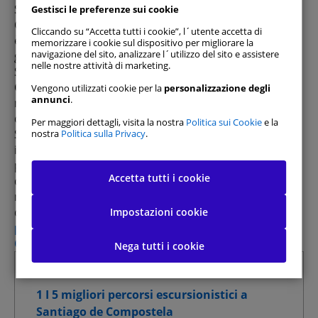
Se ami la natura e le attività all'aria aperta e ti trovi in
Gestisci le preferenze sui cookie
Galizia, fare trekking vicino a Santiago de Compostela
Cliccando su “Accetta tutti i cookie”, l´utente accetta di
è il modo perfetto per goderti gli splendidi paesaggi
memorizzare i cookie sul dispositivo per migliorare la
navigazione del sito, analizzare l´utilizzo del sito e assistere
galiziani e scoprire montagne, foreste e fiumi.
nelle nostre attività di marketing.
Santiago de Compostela, nota come meta finale del
Cammino di Santiago
, vanta anche nei suoi dintorni
Vengono utilizzati cookie per la
personalizzazione degli
annunci
.
numerosi itinerari escursionistici di varia difficoltà e
durata.
Per maggiori dettagli, visita la nostra
Politica sui Cookie
e la
Su
DoYouSpain
abbiamo selezionato i migliori
nostra
Politica sulla Privacy
.
itinerari per immergerti nella natura, ammirare
Consenti tutti
panorami mozzafiato ed esplorare la ricca diversità
Accetta tutti i cookie
della flora e della fauna galiziana. Se non disponi di un
Gestisci preferenze consenso
mezzo proprio per raggiungere il punto di partenza
della tua escursione, ricorda che puoi facilmente
Impostazioni cookie
prenotare un'auto a noleggio a Santiago de
Cookie strettamente necessari
Sempre attivi
Compostela tramite DoYouSpain
.
Nega tutti i cookie
Cookie di prestazione
Riepilogo
1 I 5 migliori percorsi escursionistici a
Cookie di funzionalità
Santiago de Compostela