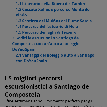
1.1 Itinerario della Ribera del Tambre
Cookie per pubblicità mirata
1.2 Cascata Xallas e percorso Monte do
Pindo
Cookie pubblicitari avanzati
1.3 Sentiero dei Muiños del fiume Sarela
1.4 Percorso dell'estuario di Noia
1.5 Percorso dei laghi di Teixeiro
2 Goditi le escursioni a Santiago de
Conferma le mie scelte
Compostela con un'auto a noleggio
DoYouSpain
Consenti tutti
2.1 Vantaggi del noleggio auto a Santiago
con DoYouSpain
I 5 migliori percorsi
escursionistici a Santiago de
Compostela
I fine settimana sono il momento perfetto per gli
escursionisti per esplorare nuovi sentieri. La Galizia, e