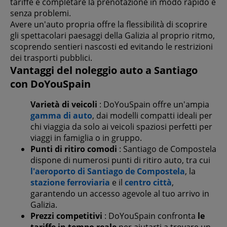
tariffe e completare la prenotazione in modo rapido e
senza problemi.
Avere un'auto propria offre la flessibilità di scoprire
gli spettacolari paesaggi della Galizia al proprio ritmo,
scoprendo sentieri nascosti ed evitando le restrizioni
dei trasporti pubblici.
Vantaggi del noleggio auto a Santiago
con DoYouSpain
Varietà di veicoli
: DoYouSpain offre un'ampia
gamma di auto
, dai modelli compatti ideali per
chi viaggia da solo ai veicoli spaziosi perfetti per
viaggi in famiglia o in gruppo.
Punti di ritiro comodi
: Santiago de Compostela
dispone di numerosi punti di ritiro auto, tra cui
l'aeroporto di Santiago de Compostela
, la
stazione ferroviaria
e il
centro città
,
garantendo un accesso agevole al tuo arrivo in
Galizia.
Prezzi competitivi
: DoYouSpain confronta
le
tariffe in tempo reale
per aiutarti a trovare un