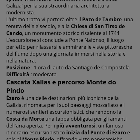
Galizia' per la sua straordinaria architettura
modernista.
L'ultimo tratto vi porterà oltre il
Pazo de Tambre
, una
tenuta del XIX secolo, e alla
Chiesa di San Tirso de
Cando
, un monumento storico risalente al 1744.
L'escursione si conclude a Ponte Nafonso, il luogo
perfetto per rilassarsi e ammirare le viste pittoresche
del fiume dopo una giornata immersi nella storia e
nella natura.
Posizione
: 1 ora di auto da Santiago de Compostela
Difficoltà
: moderata
Cascata Xallas e percorso Monte do
Pindo
Ézaro
è una delle destinazioni più iconiche della
Galizia, rinomata per i suoi paesaggi mozzafiato e i
numerosi sentieri escursionistici, che rendono la
Costa da Morte
una tappa obbligata per gli amanti
dell'aria aperta. Per i
più avventurosi
, un famoso
itinerario escursionistico
inizia dal Ponte di Ézaro
e
sale al
Monte Pindo
, offrendo viste panoramiche