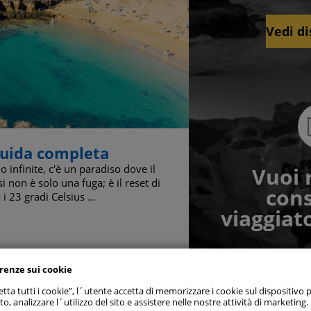
Vedi di
 guida completa
 infinite, c'è un paradiso dove il
Vuoi 
 non è solo una fuga; è il reset di
cons
 tutti
 23 gradi Celsius ...
viaggiato
referenze consenso
erenze sui cookie
 strettamente necessari
Sem
Sc
tta tutti i cookie”, l´utente accetta di memorizzare i cookie sul dispositivo p
to, analizzare l´utilizzo del sito e assistere nelle nostre attività di marketing.
 di prestazione