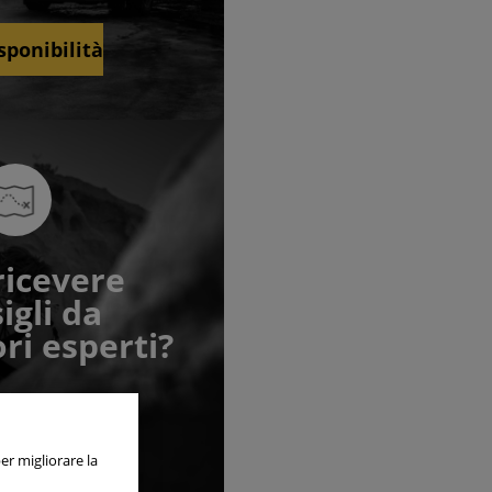
sponibilità
ricevere
igli da
ri esperti?
pre attivi
oprire
er migliorare la