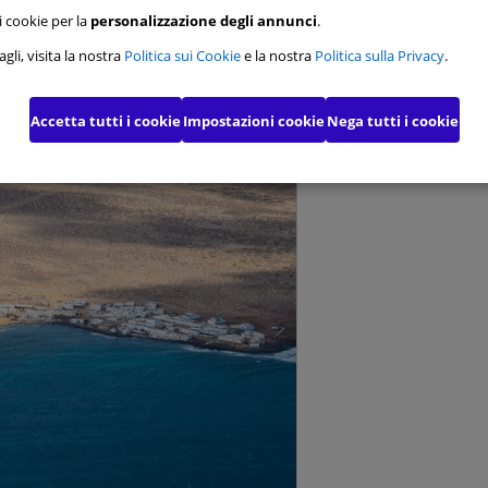
i cookie per la
personalizzazione degli annunci
.
 di funzionalità
gli, visita la nostra
Politica sui Cookie
e la nostra
Politica sulla Privacy
.
 per pubblicità mirata
Accetta tutti i cookie
Impostazioni cookie
Nega tutti i cookie
 pubblicitari avanzati
Conferma le mie scelte
Consen