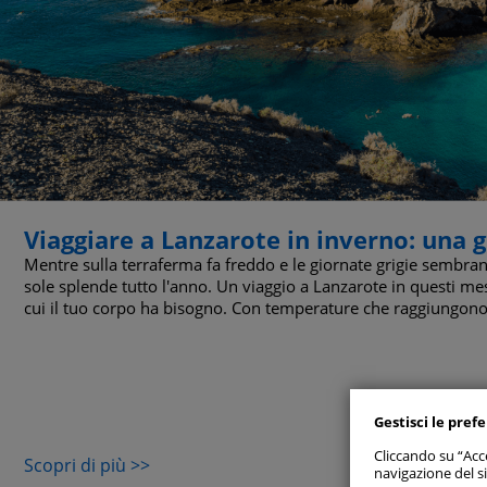
Viaggiare a Lanzarote in inverno: una
Mentre sulla terraferma fa freddo e le giornate grigie sembrano
sole splende tutto l'anno. Un viaggio a Lanzarote in questi mesi
Consenti
cui il tuo corpo ha bisogno. Con temperature che raggiungono i
Gestisci p
Gestisci le pref
Cookie
Cliccando su “Acce
Scopri di più >>
navigazione del si
Cookie