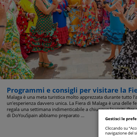
Consenti
Programmi e consigli per visitare la Fi
Malaga è una meta turistica molto apprezzata durante tutto l'
un'esperienza davvero unica. La Fiera di Malaga è una delle fe
Gestisci p
regala una settimana indimenticabile a chiunque la visiti. Per a
di DoYouSpain abbiamo preparato ...
Gestisci le pref
Cookie
Cliccando su “Acce
navigazione del si
Cookie