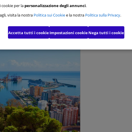
i cookie per la
personalizzazione degli annunci
.
 di funzionalità
gli, visita la nostra
Politica sui Cookie
e la nostra
Politica sulla Privacy
.
 per pubblicità mirata
Accetta tutti i cookie
Impostazioni cookie
Nega tutti i cookie
 pubblicitari avanzati
Conferma le mie scelte
Consen