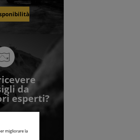
sponibilità
ricevere
igli da
ri esperti?
pre attivi
oprire
er migliorare la