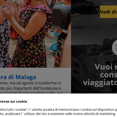
Vedi di
Vuoi 
cons
 tutti
era di Malaga
viaggiato
anno, ma ad agosto si trasforma in
ste più importanti dell'Andalusia e
referenze consenso
ssicurarti di non perderti nulla, noi
erenze sui cookie
 strettamente necessari
Sem
Sc
tta tutti i cookie”, l´utente accetta di memorizzare i cookie sul dispositivo p
to, analizzare l´utilizzo del sito e assistere nelle nostre attività di marketing.
 di prestazione