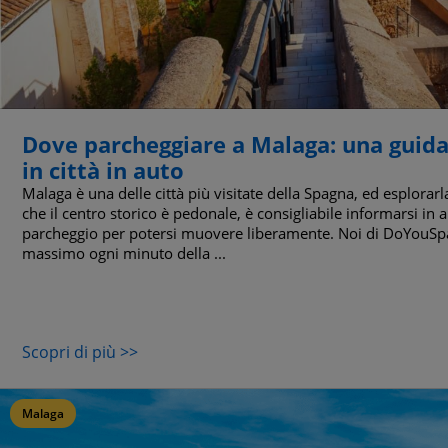
Dove parcheggiare a Malaga: una guida 
in città in auto
Malaga è una delle città più visitate della Spagna, ed esplorar
che il centro storico è pedonale, è consigliabile informarsi in an
parcheggio per potersi muovere liberamente. Noi di DoYouSpa
massimo ogni minuto della ...
Scopri di più >>
Malaga