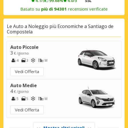
4.1/5
99.68%
4.0/5
SSL
Basato su
più di 94301
recensioni verificate
Le Auto a Noleggio più Economiche a Santiago de
Compostela
Auto Piccole
3
€ /giorno
4
3
M
Vedi Offerta
Auto Medie
4
€ /giorno
5
5
M
Vedi Offerta
Mostra altri veicoli