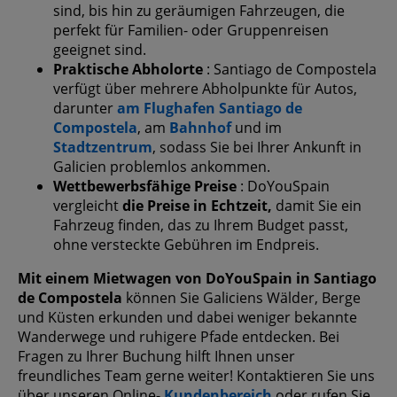
sind, bis hin zu geräumigen Fahrzeugen, die
perfekt für Familien- oder Gruppenreisen
geeignet sind.
Praktische Abholorte
: Santiago de Compostela
verfügt über mehrere Abholpunkte für Autos,
darunter
am Flughafen Santiago de
Compostela
, am
Bahnhof
und im
Stadtzentrum
, sodass Sie bei Ihrer Ankunft in
Galicien problemlos ankommen.
Wettbewerbsfähige Preise
: DoYouSpain
vergleicht
die Preise in Echtzeit,
damit Sie ein
Fahrzeug finden, das zu Ihrem Budget passt,
ohne versteckte Gebühren im Endpreis.
Mit einem Mietwagen von DoYouSpain in Santiago
de Compostela
können Sie Galiciens Wälder, Berge
und Küsten erkunden und dabei weniger bekannte
Wanderwege und ruhigere Pfade entdecken. Bei
Fragen zu Ihrer Buchung hilft Ihnen unser
freundliches Team gerne weiter! Kontaktieren Sie uns
über unseren Online-
Kundenbereich
oder rufen Sie