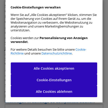
Planen Sie eine
Wanderroute in der Nähe von
Santiago de Compostela
? Wenn Sie die Natur und
Cookie-Einstellungen verwalten
Outdoor-Aktivitäten lieben und sich in Galicien
Wenn Sie auf „Alle Cookies akzeptieren“ klicken, stimmen Sie
befinden, ist Wandern in der Nähe von Santiago de
der Speicherung von Cookies auf Ihrem Gerät zu, um die
Compostela die perfekte Möglichkeit, die
Websitenavigation zu verbessern, die Websitenutzung zu
analysieren und unsere Marketingbemühungen zu
atemberaubende galicische Landschaft zu genießen
unterstützen.
und gleichzeitig die Berge, Wälder und Flüsse zu
entdecken.
Cookies werden zur
Personalisierung von Anzeigen
verwendet
.
Santiago de Compostela, bekannt als Endziel des
Jakobswegs
, bietet in seiner Umgebung auch
Für weitere Details besuchen Sie bitte unsere
Cookie-
Richtlinie
und unsere
Datenschutzrichtlinie
.
zahlreiche Wanderrouten mit unterschiedlichen
Schwierigkeitsgraden und Dauern.
Wir von
DoYouSpain
haben die besten Routen für Sie
Alle zulassen
Alle Cookies akzeptieren
zusammengestellt, um die Natur zu erleben,
atemberaubende Ausblicke zu genießen und die
Einwilligungspräferenzen verwalten
Cookie-Einstellungen
vielfältige Flora und Fauna Galiciens zu erkunden.
Sollten Sie kein eigenes Fahrzeug besitzen, um zum
Ausgangspunkt Ihrer Wanderung zu gelangen,
Unbedingt erforderliche Cookies
Immer aktiv
Alle Cookies ablehnen
können Sie
über DoYouSpain ganz einfach einen
Mietwagen in Santiago de Compostela buchen
.
Leistungs-Cookies