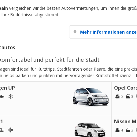
pain
vergleichen wir die besten Autovermietungen, um Ihnen die gr
f Ihre Bedürfnisse abgestimmt.
Mehr Informationen anze
tautos
komfortabel und perfekt für die Stadt
agen sind ideal für Kurztrips, Stadtfahrten oder Paare, die eine prakt
mühelos parken und punkten mit hervorragender Kraftstoffeffizienz –
gen UP
Opel Cor
5
3
C1
Nissan M
4
3