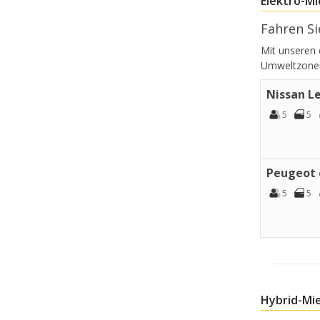
Elektro-M
Fahren Si
Mit unseren 
Umweltzonen 
Nissan Le
5
5
Peugeot e
5
5
Hybrid-Mi