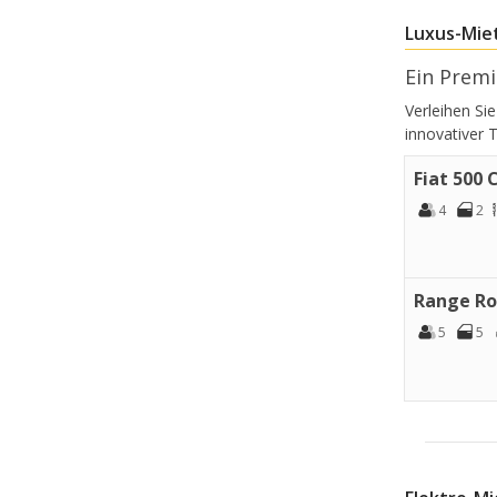
Luxus-Mie
Ein Premi
Verleihen Si
innovativer 
Fiat 500 
4
2
Range Ro
5
5