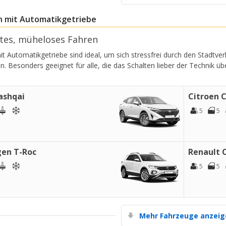
 mit Automatikgetriebe
tes, müheloses Fahren
t Automatikgetriebe sind ideal, um sich stressfrei durch den Stadtv
n. Besonders geeignet für alle, die das Schalten lieber der Technik ü
Top-Ersparnisses
ashqai
Citroen 
Erhalten Sie Zugang zu exklusiven
5
5
Partnerangeboten
en T-Roc
Renault C
Mit eLink anmelden
5
5
Mehr Fahrzeuge anzei