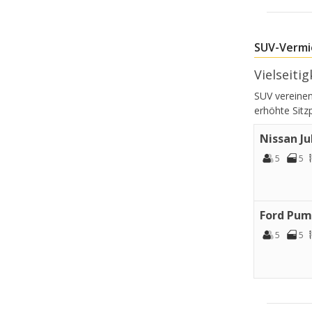
SUV-Vermi
Vielseiti
SUV vereinen
erhöhte Sitz
Nissan J
5
5
Ford Pu
5
5