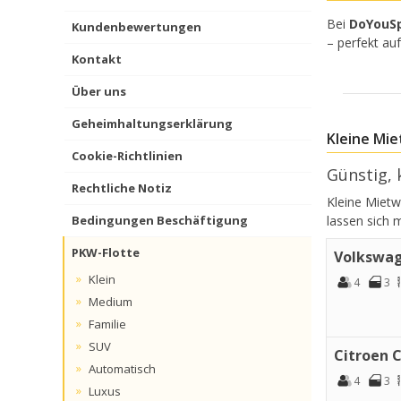
Bei
DoYouS
Kundenbewertungen
– perfekt au
Kontakt
Über uns
Geheimhaltungserklärung
Kleine Mie
Cookie-Richtlinien
Günstig, 
Rechtliche Notiz
Kleine Mietw
lassen sich 
Bedingungen Beschäftigung
PKW-Flotte
Volkswa
Klein
4
3
Medium
Familie
SUV
Citroen 
Automatisch
4
3
Luxus