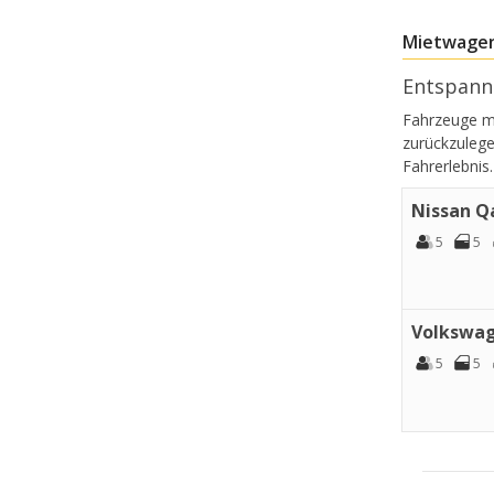
Mietwagen
Entspann
Fahrzeuge mi
zurückzulege
Fahrerlebnis.
Nissan Q
5
5
Volkswag
5
5