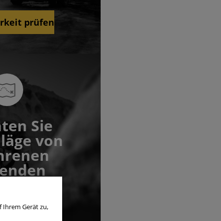
rkeit prüfen
ten Sie
läge von
hrenen
senden
alten?
f Ihrem Gerät zu,
mer aktiv