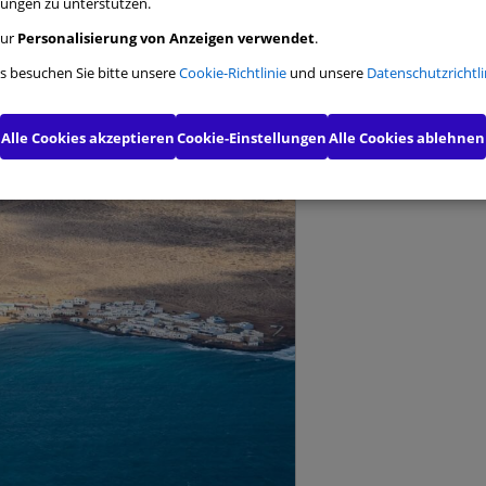
ngen zu unterstützen.
Ent
ngs-Cookies
zur
Personalisierung von Anzeigen verwendet
.
ls besuchen Sie bitte unsere
Cookie-Richtlinie
und unsere
Datenschutzrichtli
onelle Cookies
s für Marketingzwecke
Alle Cookies akzeptieren
Cookie-Einstellungen
Alle Cookies ablehnen
erte Werbe-Cookies
Meine Auswahl bestätigen
Alle 