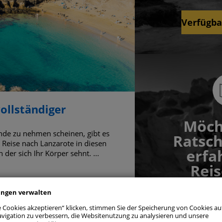
Verfügba
ollständiger
Möch
Ende zu nehmen scheinen, gibt es
Ratsch
 Reise nach Lanzarote in diesen
erfa
der sich Ihr Körper sehnt. ...
assen
Rei
erh
ngspräferenzen verwalten
ungen verwalten
e Cookies akzeptieren“ klicken, stimmen Sie der Speicherung von Cookies au
ngt erforderliche Cookies
Im
vigation zu verbessern, die Websitenutzung zu analysieren und unsere