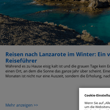
Reisen nach Lanzarote im Winter: Ein v
Reiseführer
Während es zu Hause eisig kalt ist und die grauen Tage kein 
einen Ort, an dem die Sonne das ganze Jahr über scheint. Eine
Monaten ist nicht nur eine Auszeit, sondern die Erholung, nach 
Alle zul
Einwilligu
Cookie-Einstell
Wenn Sie auf „All
Unbedi
Mehr anzeigen >>
um die Websitena