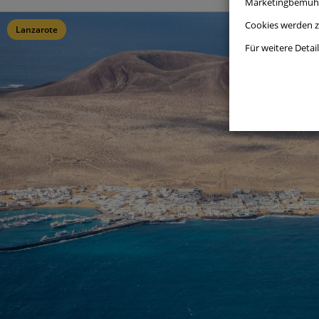
Marketingbemühu
Leistu
Cookies werden 
Lanzarote
Für weitere Detai
Funkti
Cookie
Erweit