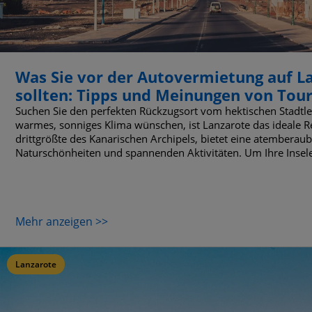
Was Sie vor der Autovermietung auf L
sollten: Tipps und Meinungen von Tour
Suchen Sie den perfekten Rückzugsort vom hektischen Stadt
warmes, sonniges Klima wünschen, ist Lanzarote das ideale Reis
drittgrößte des Kanarischen Archipels, bietet eine atembera
Naturschönheiten und spannenden Aktivitäten. Um Ihre Insel
Mehr anzeigen >>
Lanzarote