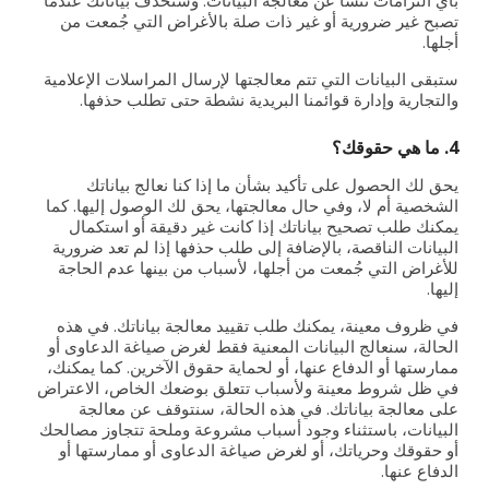
بأي التزامات تنشأ عن معالجة البيانات. وسنحذف بياناتك عندما
تصبح غير ضرورية أو غير ذات صلة بالأغراض التي جُمعت من
أجلها.
ستبقى البيانات التي تتم معالجتها لإرسال المراسلات الإعلامية
والتجارية وإدارة قوائمنا البريدية نشطة حتى تطلب حذفها.
4. ما هي حقوقك؟
يحق لك الحصول على تأكيد بشأن ما إذا كنا نعالج بياناتك
الشخصية أم لا، وفي حال معالجتها، يحق لك الوصول إليها. كما
يمكنك طلب تصحيح بياناتك إذا كانت غير دقيقة أو استكمال
البيانات الناقصة، بالإضافة إلى طلب حذفها إذا لم تعد ضرورية
للأغراض التي جُمعت من أجلها، لأسباب من بينها عدم الحاجة
إليها.
في ظروف معينة، يمكنك طلب تقييد معالجة بياناتك. في هذه
الحالة، سنعالج البيانات المعنية فقط لغرض صياغة الدعاوى أو
ممارستها أو الدفاع عنها، أو لحماية حقوق الآخرين. كما يمكنك،
في ظل شروط معينة ولأسباب تتعلق بوضعك الخاص، الاعتراض
على معالجة بياناتك. في هذه الحالة، سنتوقف عن معالجة
البيانات، باستثناء وجود أسباب مشروعة وملحة تتجاوز مصالحك
أو حقوقك وحرياتك، أو لغرض صياغة الدعاوى أو ممارستها أو
الدفاع عنها.