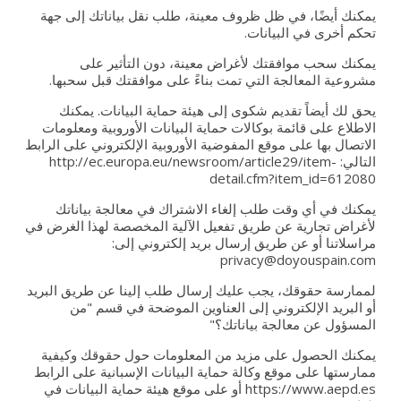
يمكنك أيضًا، في ظل ظروف معينة، طلب نقل بياناتك إلى جهة
تحكم أخرى في البيانات.
يمكنك سحب موافقتك لأغراض معينة، دون التأثير على
مشروعية المعالجة التي تمت بناءً على موافقتك قبل سحبها.
يحق لك أيضاً تقديم شكوى إلى هيئة حماية البيانات. يمكنك
الاطلاع على قائمة بوكالات حماية البيانات الأوروبية ومعلومات
الاتصال بها على موقع المفوضية الأوروبية الإلكتروني على الرابط
التالي:
http://ec.europa.eu/newsroom/article29/item-
detail.cfm?item_id=612080
يمكنك في أي وقت طلب إلغاء الاشتراك في معالجة بياناتك
لأغراض تجارية عن طريق تفعيل الآلية المخصصة لهذا الغرض في
مراسلاتنا أو عن طريق إرسال بريد إلكتروني إلى:
privacy@doyouspain.com
لممارسة حقوقك، يجب عليك إرسال طلب إلينا عن طريق البريد
أو البريد الإلكتروني إلى العناوين الموضحة في قسم "من
المسؤول عن معالجة بياناتك؟"
يمكنك الحصول على مزيد من المعلومات حول حقوقك وكيفية
ممارستها على موقع وكالة حماية البيانات الإسبانية على الرابط
https://www.aepd.es
أو على موقع هيئة حماية البيانات في