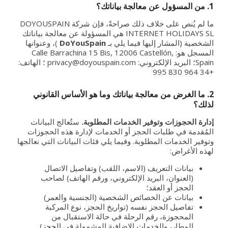
1. من المسؤول عن معالجة بياناتك؟
ما لم يُنص على خلاف ذلك صراحةً، فإن شركة DOYOUSPAIN
INTERNET HOLIDAYS SL هي المسؤولة عن معالجة بياناتك
الشخصية (المشار إليها فيما يلي بـ
DoYouSpain
)، وعنوانها
المسجل هو: Calle Barrachina 15 Bis, 12006 Castellón,
Spain؛ البريد الإلكتروني:
privacy@doyouspain.com
؛ الهاتف:
+34 964 830 995
2. ما الغرض من معالجة بياناتك وما هو الأساس القانوني
لذلك؟
إدارة الحجوزات وتوفير الخدمات المطلوبة.
ستُعالج البيانات
المُقدمة في طلبات الحجز أو الخدمات لإدارة هذه الحجوزات
وتوفير الخدمات المطلوبة. وفيما يلي فئات البيانات التي نعالجها
لهذه الأغراض:
بيانات التعريف (الاسم، اللقب) وتفاصيل الاتصال
(العنوان، البريد الإلكتروني، ورقم الهاتف) لصاحب
الحجز أو العقد؛
بيانات عن الخصائص الشخصية (الجنسية والعمر)
تفاصيل الحجز نفسه (تواريخ الحجز، نوع المركبة
المحجوزة، رقم الرحلة في حالة الاستقبال من
المطار، والخدمات الإضافية المشمولة في الحجز).