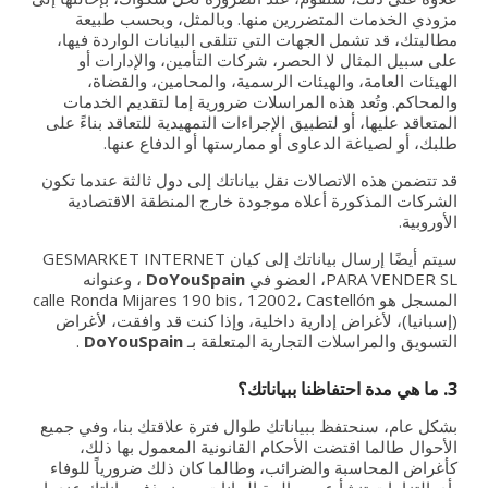
مزودي الخدمات المتضررين منها. وبالمثل، وبحسب طبيعة
مطالبتك، قد تشمل الجهات التي تتلقى البيانات الواردة فيها،
على سبيل المثال لا الحصر، شركات التأمين، والإدارات أو
الهيئات العامة، والهيئات الرسمية، والمحامين، والقضاة،
والمحاكم. وتُعد هذه المراسلات ضرورية إما لتقديم الخدمات
المتعاقد عليها، أو لتطبيق الإجراءات التمهيدية للتعاقد بناءً على
طلبك، أو لصياغة الدعاوى أو ممارستها أو الدفاع عنها.
قد تتضمن هذه الاتصالات نقل بياناتك إلى دول ثالثة عندما تكون
الشركات المذكورة أعلاه موجودة خارج المنطقة الاقتصادية
الأوروبية.
سيتم أيضًا إرسال بياناتك إلى كيان GESMARKET INTERNET
PARA VENDER SL، العضو في
DoYouSpain
، وعنوانه
المسجل هو calle Ronda Mijares 190 bis، 12002، Castellón
(إسبانيا)، لأغراض إدارية داخلية، وإذا كنت قد وافقت، لأغراض
التسويق والمراسلات التجارية المتعلقة بـ
DoYouSpain
.
3. ما هي مدة احتفاظنا ببياناتك؟
بشكل عام، سنحتفظ ببياناتك طوال فترة علاقتك بنا، وفي جميع
الأحوال طالما اقتضت الأحكام القانونية المعمول بها ذلك،
كأغراض المحاسبة والضرائب، وطالما كان ذلك ضرورياً للوفاء