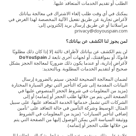
الطلب أو تقديم الخدمات المتعاقد عليها.
يمكنك في أي وقت طلب إلغاء الاشتراك في معالجة بياناتك
لأغراض تجارية عن طريق تفعيل الآلية المخصصة لهذا الغرض في
مراسلاتنا أو عن طريق إرسال بريد إلكتروني إلى:
privacy@doyouspain.com
لمن يجوز لنا الكشف عن بياناتك؟
لن يتم الكشف عن بياناتك لأطراف ثالثة إلا إذا كان ذلك مطلوبًا
قانونًا، أو بموافقتك، أو لجهات أخرى تابعة لـ
DoYouSpain
لأغراض إدارية، أو عندما يكون ذلك ضروريًا لمعالجة الحجز بشكل
صحيح أو لتقديم الخدمات المطلوبة. وبالتحديد:
لضمان المعالجة الصحيحة للحجز، سيتم بالضرورة إرسال
البيانات المقدمة إلى شركة التأجير التي توفر السيارة المختارة
(مزيد من المعلومات في شروط الحجز المنصوص عليها في
الصفحة التي يتم من خلالها طلب الحجز أو إتمامه) أو إلى
الشركات التي تشمل خدماتها الخدمة المتعاقد عليها، على سبيل
المثال: الوسيط وشركة التأمين في حالة التعاقد على "تأمين
إضافي لتأجير السيارات" (مزيد من المعلومات في الشروط
ووثيقة السياسة التي يمكن الوصول إليها من الصفحة التي يتم
من خلالها طلب الحجز أو إتمامه).
علاوة على ذلك، سنقوم، عند الضرورة لحل شكواك، بإحالتها إلى