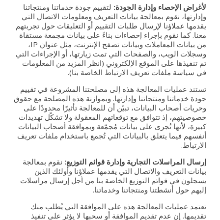
لأغراض الإحصاء وإدارة الجودة:
لتقييم جودة خدماتنا ومنتجاتنا
وإدارتها، نقوم بمعالجة بيانات التعريف ومعلومات الاتصال التي
يقدمها عملاؤنا لإرسال طلبات التقييم أو التعليقات حول تجربتهم
معنا. كما نقوم بإجراء إحصاءات بناءً على بيانات مجمعة مستقاة
من بيانات المعاملات وبيانات تصفح الإنترنت، مثل عنوان IP،
وسجلات الويب، والصفحات التي تمت زيارتها، أو الإجراءات التي
تم تنفيذها على الموقع الإلكتروني (انظر المزيد من المعلومات
في سياسة ملفات تعريف الارتباط الخاصة بنا).
تستند عمليات المعالجة هذه إلى مصلحتنا المشروعة في تقييم
جودة خدماتنا ومنتجاتنا وإدارتها. وبموازنة هذه المصلحة مع حقوق
وحريات أصحاب البيانات، تبيّن أن للمعالجة تأثيرًا محدودًا على
خصوصيتهم، إذ تتوافق مع توقعاتهم المعقولة ولا تشكّل تهديدات
كبيرة، لأنها تُجرى على بيانات مُجمّعة وبموافقة أصحاب البيانات
أنفسهم فيما يتعلق بالبيانات التي تُجمع باستخدام ملفات تعريف
الارتباط.
إرسال المراسلات التجارية وإدارة قوائم التوزيع:
نقوم بمعالجة
بيانات التعريف والاتصال التي يقدمها عملاؤنا وأولئك الذين
يسجلون في قوائم التوزيع الخاصة بنا من أجل إرسال مراسلات
إليهم حول أنشطتنا ومنتجاتنا وخدماتنا.
تعتمد عمليات المعالجة هذه على الموافقة التي يُطلب منك
تقديمها. إن عدم تقديم الموافقة أو سحبها لا يؤثر على تنفيذ