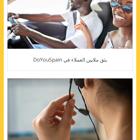
يثق ملايين العملاء في DoYouSpain