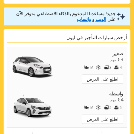
جديد! مساعدنا المدعوم بالذكاء الاصطناعي متوفر الآن
على
الويب
و
واتساب
أرخص سيارات التأجير في ليون
صغير
€3
/يوم
M
3
4
اطلع على العرض
واسطة
€4
/يوم
M
5
5
اطلع على العرض