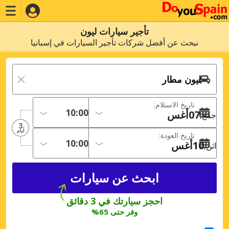
تأجير سيارات ليون
نبحث عن أفضل شركات تأجير السيارات في إسبانيا
تاريخ الاستلام:
07
أغس
جمع
3
أيام
تاريخ العودة:
10
أغس
اثن
احجز سيارتك في 3 دقائق
وفر حتى 65%