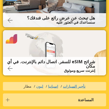
هل تبحث عن عرض رائع على فندقك؟
سنساعدك في العثور عليه
شرائح eSIM للسفر. اتصال دائم بالإنترنت. في أي
مكان
إنترنت سريع وموثوق
تأجير السيارات
إسبانيا
ليون
مطار
المساعدة