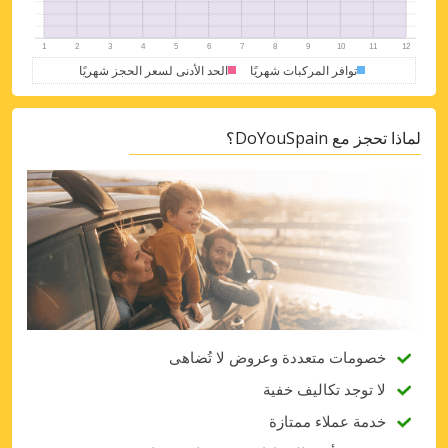
توافر المركبات شهريًا
الحد الأدنى لسعر الحجز شهريًا
Top Savings
Get access to exclusive partner deals
لماذا تحجز مع DoYouSpain؟
Sign in with eLink
خصومات متعددة وعروض لا تُضاهى
لا توجد تكاليف خفية
خدمة عملاء ممتازة