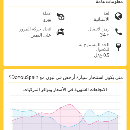
معلومات هامة
لغة
عملة
الأسبانية
يورو
رمز الاتصال
اتجاه حركة المرور
+ 34
على اليمين
الحد المسموح به
للكحول
0.5 غ/ل
متى يكون استئجار سيارة أرخص في ليون مع DoYouSpain؟
الاتجاهات الشهرية في الأسعار وتوافر المركبات