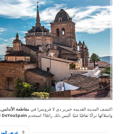
اكتشف المدينة القديمة خيريز دي لا فرونتيرا في
مقاطعة الأندلس,
وامتلاكها تراثًا ثقافيًا غنيًا. أليس ذلك رائعًا؟ استخدم
DoYouSpain
ل
عرض المزي