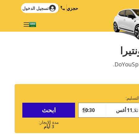
حجزي
تسجيل الدخول
اختر لغتك
Español
English
تيرا
Français
Deutsch
Nederlands
Italiano
English (US)
Português
Türkçe
Polski
لتسليم:
Ελληνικά
Română
ابحث
Hrvatski
Русский
ثلا,
11
أغس
العربية
3
أيام