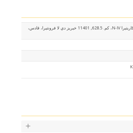
مطار خيريز، كاريتيرا N-IV، كم. 628.5, 11401 خيريز دي لا فرونتيرا، قادس،