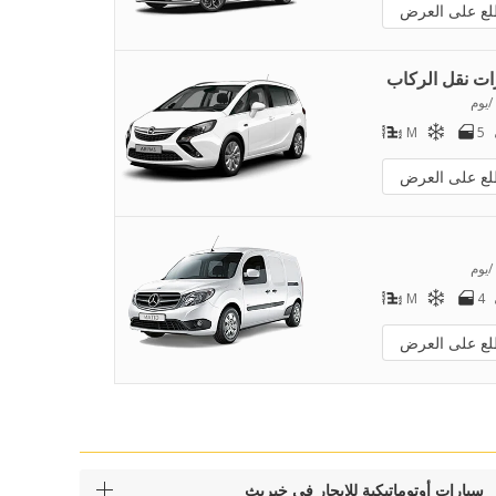
لع على العرض
ات نقل الركاب
/يوم
M
5
لع على العرض
/يوم
M
4
لع على العرض
سيارات أوتوماتيكية للإيجار في خيريث