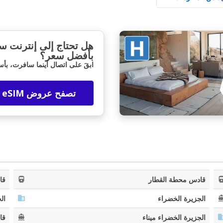
هل تحتاج إلى إنترنت س
بأفضل سعر؟
ابقَ على اتصال أينما سافرت، بأس
تصفح عروض eSIM
Top Savings
Get access to exclusive partner deals
Sign in with eLink
قادس محطة القطار
قا
الجزيرة الخضراء
ال
الجزيرة الخضراء ميناء
قا