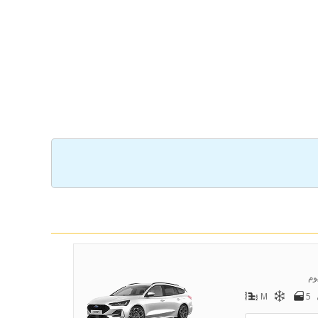
وم
M
5