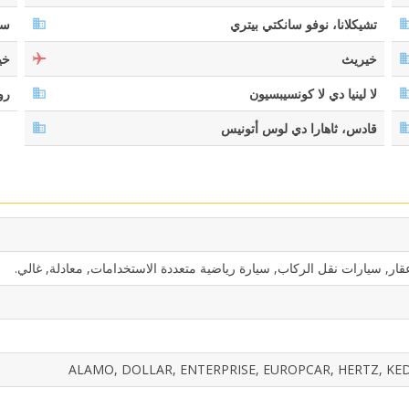
تشيكلانا، نوفو سانكتي بيتري
سا
خيريث
خي
لا لينيا دي لا كونسيبسيون
رو
قادس، ثاهارا دي لوس أتونيس
ار, سيارات نقل الركاب, سيارة رياضية متعددة الاستخدامات, معادلة, غالي.
ALAMO, DOLLAR, ENTERPRISE, EUROPCAR, HERTZ, KEDD