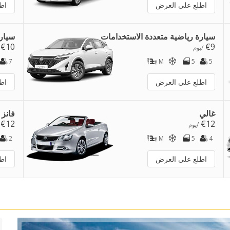
اطلع على العرض
اط
سيارة رياضية متعددة الاستخدامات
سيار
€10
€9
/يوم
7
M
5
5
اطلع على العرض
اط
غالي
فانز
€12
€12
/يوم
2
M
5
4
اطلع على العرض
اط