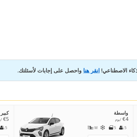
ذكاء الاصطناعي!
انقر هنا
واحصل على إجابات لأسئلتك.
واسطة
كبير
€5
€4
/يوم
/ي
5
M
5
5