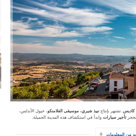
 كاديس
. تشتهر بإنتاج
نبيذ شيري، موسيقى الفلامنكو
، خيول الأندلس،
حجز
تأجير سيارات
وابدأ في استكشاف هذه المدينة الجميلة.
د من المعلومات