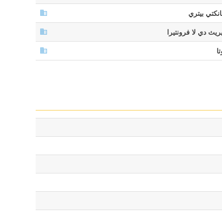
نكتي بيتري
ريث دي لا فرونتيرا
تا