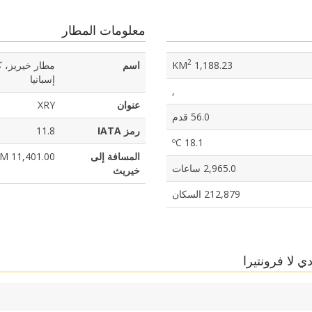
معلومات المطار
2
1,188.23 KM
اسم
إسبانيا
,
عنوان
XRY
56.0 قدم
رمز IATA
11.8
18.1 ºC
المسافة إلى
11,401.00 KM
2,965.0 ساعات
خيريث
212,879 السكان
 لا فرونتيرا