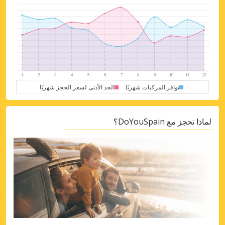
توافر المركبات شهريًا
الحد الأدنى لسعر الحجز شهريًا
لماذا تحجز مع DoYouSpain؟