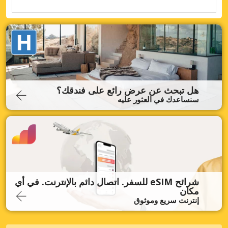
هل تبحث عن عرض رائع على فندقك؟
سنساعدك في العثور عليه
شرائح eSIM للسفر. اتصال دائم بالإنترنت. في أي
مكان
إنترنت سريع وموثوق