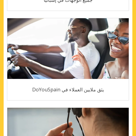
يثق ملايين العملاء في DoYouSpain