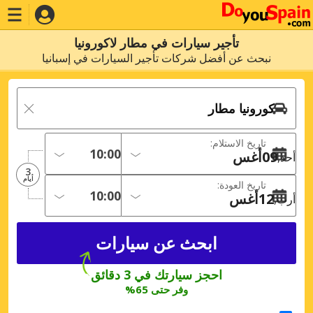
تأجير سيارات في مطار لاكورونيا
نبحث عن أفضل شركات تأجير السيارات في إسبانيا
تاريخ الاستلام:
09
أغس
أحد
3
أيام
تاريخ العودة:
12
أغس
أرب
احجز سيارتك في 3 دقائق
وفر حتى 65%