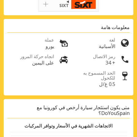
Get access to exclusive partner deals
SIXT
معلومات هامة
Sign in with eLink
لغة
عملة
الأسبانية
يورو
رمز الاتصال
اتجاه حركة المرور
+ 34
على اليمين
الحد المسموح به
للكحول
0.5 غ/ل
متى يكون استئجار سيارة أرخص في كورونيا مع
DoYouSpain؟
الاتجاهات الشهرية في الأسعار وتوافر المركبات