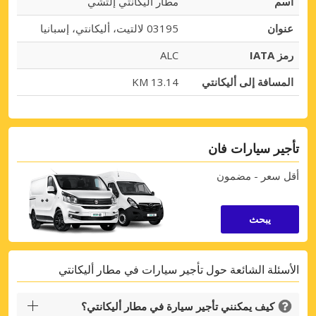
اسم
مطار أليكانتي إلتشي
عنوان
03195 لالتيت، أليكانتي، إسبانيا
رمز IATA
ALC
المسافة إلى أليكانتي
13.14 KM
تأجير سيارات فان
أقل سعر - مضمون
يبحث
الأسئلة الشائعة حول تأجير سيارات في مطار أليكانتي
كيف يمكنني تأجير سيارة في مطار أليكانتي؟