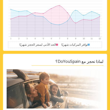
توافر المركبات شهريًا
الحد الأدنى لسعر الحجز شهريًا
لماذا تحجز مع DoYouSpain؟