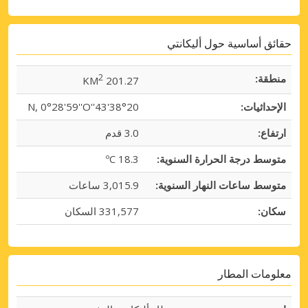
حقائق أساسية حول أليكانتي
منطقة:
2
201.27 KM
الإحداثيات:
38°20'43''N, 0°28'59''O
ارتفاع:
3.0 قدم
متوسط درجة الحرارة السنوية:
18.3 ºC
متوسط ساعات النهار السنوية:
3,015.9 ساعات
سكان:
331,577 السكان
معلومات المطار