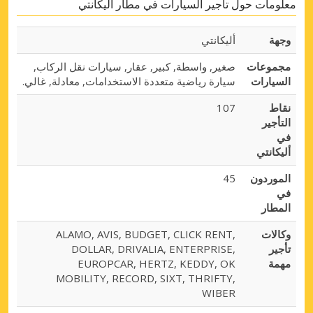
معلومات حول تأجير السيارات في مطار أليكانتي
وجهة
أليكانتي
مجموعات
صغير, واسطة, كبير, عقار, سيارات نقل الركاب,
السيارات
سيارة رياضية متعددة الاستخدامات, معادلة, غالي.
نقاط
107
التأجير
في
أليكانتي
الموردون
45
في
المطار
وكالات
ALAMO, AVIS, BUDGET, CLICK RENT,
تأجير
DOLLAR, DRIVALIA, ENTERPRISE,
مهمة
EUROPCAR, HERTZ, KEDDY, OK
MOBILITY, RECORD, SIXT, THRIFTY,
WIBER