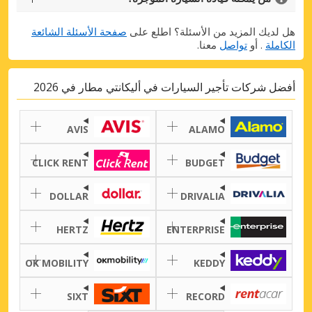
هل لديك المزيد من الأسئلة؟ اطلع على
صفحة الأسئلة الشائعة
الكاملة
. أو
تواصل
معنا.
أفضل شركات تأجير السيارات في أليكانتي مطار في 2026
AVIS
ALAMO
Top Savings
CLICK RENT
BUDGET
Get access to exclusive partner deals
DOLLAR
DRIVALIA
HERTZ
ENTERPRISE
Sign in with eLink
OK MOBILITY
KEDDY
SIXT
RECORD