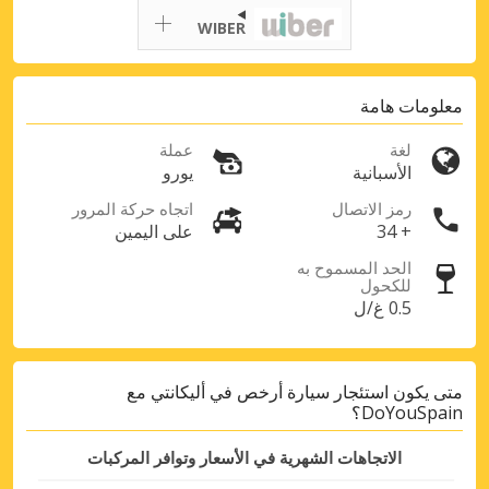
WIBER
معلومات هامة
لغة
عملة
الأسبانية
يورو
رمز الاتصال
اتجاه حركة المرور
+ 34
على اليمين
الحد المسموح به
للكحول
0.5 غ/ل
متى يكون استئجار سيارة أرخص في أليكانتي مع
DoYouSpain؟
الاتجاهات الشهرية في الأسعار وتوافر المركبات