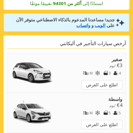
استنادًا إلى
أكثر من 94301
تقييمًا موثقًا
جديد! مساعدنا المدعوم بالذكاء الاصطناعي متوفر الآن
على
الويب
و
واتساب
أرخص سيارات التأجير في أليكانتي
صغير
€3
/يوم
M
3
4
اطلع على العرض
واسطة
€4
/يوم
M
5
5
اطلع على العرض