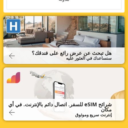
هل تبحث عن عرض رائع على فندقك؟
سنساعدك في العثور عليه
شرائح eSIM للسفر. اتصال دائم بالإنترنت. في أي
مكان
إنترنت سريع وموثوق