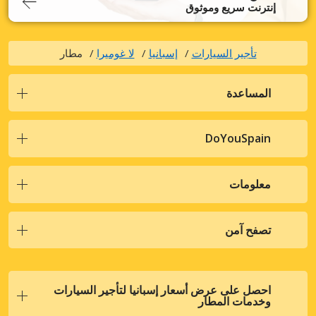
إنترنت سريع وموثوق
تأجير السيارات
إسبانيا
لا غوميرا
مطار
المساعدة
DoYouSpain
معلومات
تصفح آمن
احصل على عرض أسعار إسبانيا لتأجير السيارات
وخدمات المطار