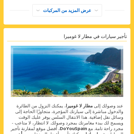
عرض المزيد من المركبات
تأجير سيارات في مطار لا غوميرا
عند وصولك إلى
مطار لا غوميرا
، يمكنك النزول من الطائرة
والدخول مباشرة إلى سيارتك المؤجرة، متجاوزًا الحاجة إلى
وسائل نقل إضافية. هذا الانتقال السلس يوفر عليك الوقت
ويسمح لك ببدء مغامرتك بمجرد وصولك. لا انتظار، لا متاعب -
مجرد راحة تامة. مع
DoYouSpain
، أفضل موقع لمقارنة تأجير
السيارات في
إسبانيا
، يمكنك تأمين أفضل الصفقات من
أهم