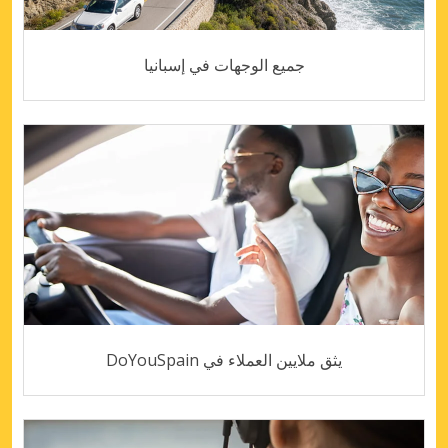
جميع الوجهات في إسبانيا
يثق ملايين العملاء في DoYouSpain