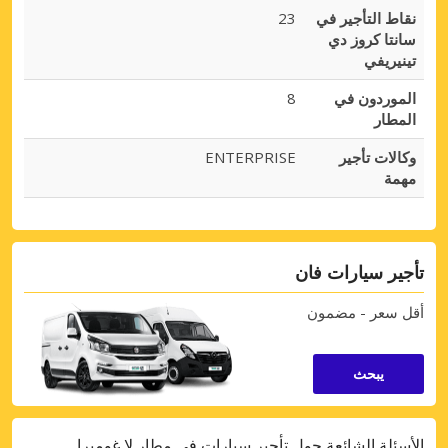
نقاط التأجير في
23
سانتا كروز دي
تينيريفي
الموردون في
8
المطار
وكالات تأجير
ENTERPRISE
مهمة
تأجير سيارات فان
أقل سعر - مضمون
يبحث
الأسئلة الشائعة حول تأجير سيارات في مطار لا غوميرا