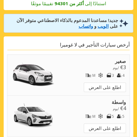
استنادًا إلى
أكثر من 94301
تقييمًا موثقًا
جديد! مساعدنا المدعوم بالذكاء الاصطناعي متوفر الآن
على
الويب
و
واتساب
أرخص سيارات التأجير في لا غوميرا
صغير
€3
/يوم
M
3
4
اطلع على العرض
واسطة
€4
/يوم
M
5
5
اطلع على العرض