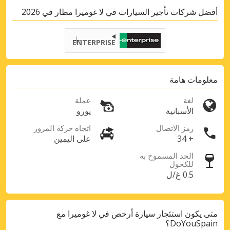
أفضل شركات تأجير السيارات في لا غوميرا مطار في 2026
ENTERPRISE
معلومات هامة
لغة
عملة
الأسبانية
يورو
رمز الاتصال
اتجاه حركة المرور
+ 34
على اليمين
الحد المسموح به
للكحول
0.5 غ/ل
متى يكون استئجار سيارة أرخص في لا غوميرا مع
Top Savings
DoYouSpain؟