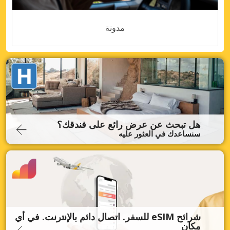
مدونة
هل تبحث عن عرض رائع على فندقك؟
سنساعدك في العثور عليه
شرائح eSIM للسفر. اتصال دائم بالإنترنت. في أي
مكان