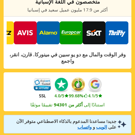
متخصصون في اللغة الإسبانية
مينوركا، سون بارك
أكثر من 17.9 مليون عميل سعيد في إسبانيا
مينوركا، سون بارك, إسبانيا
مينوركا، سون بو
مينوركا، سون بو, إسبانيا
مينوركا، سون خورغير
مينوركا، سون خورغير, إسبانيا
وفر الوقت والمال مع دو يو سبين في مينوركا. قارن، انقر،
واجمع
مينوركا، سيوتاديلا
مينوركا، سيوتاديلا, إسبانيا
مينوركا، كالا إن بوش
مينوركا، كالا إن بوش, إسبانيا
SSL
4.0/5
99.68%
4.1/5
مينوركا، كالا إن فوركات
استنادًا إلى
أكثر من 94301
تقييمًا موثقًا
مينوركا، كالا إن فوركات, إسبانيا
مينوركا، كالا بلانكا
جديد! مساعدنا المدعوم بالذكاء الاصطناعي متوفر الآن
مينوركا، كالا بلانكا, إسبانيا
على
الويب
و
واتساب