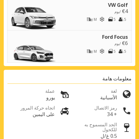
VW Golf
€4
/يوم
M
5
5
Ford Focus
€6
/يوم
M
5
5
معلومات هامة
لغة
عملة
الأسبانية
يورو
رمز الاتصال
اتجاه حركة المرور
+ 34
على اليمين
الحد المسموح به
للكحول
0.5 غ/ل