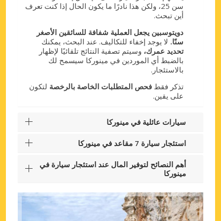
سن 25، ولكن هذا نادرًا ما يكون الحال إذا كنت تعرف
أين تبحث.
دويتوسبين يجعل العملية شفافة للسائقين الأصغر
سنًا.
لا يوجد إخفاء للتكاليف. عند البحث، يمكنك
تحديد عمرك،
وسيتم تصفية النتائج تلقائيًا لإظهار
بالضبط أي الموردين في مينوركا سيسمح لك
بالاستئجار.
تذكر فقط
فحص المتطلبات الخاصة بالرخصة
لتكون
على يقين.
سيارات عائلية في مينوركا
استئجار سيارة 7 مقاعد في مينوركا
أهم النصائح لتوفير المال عند استئجار سيارة في
مينوركا