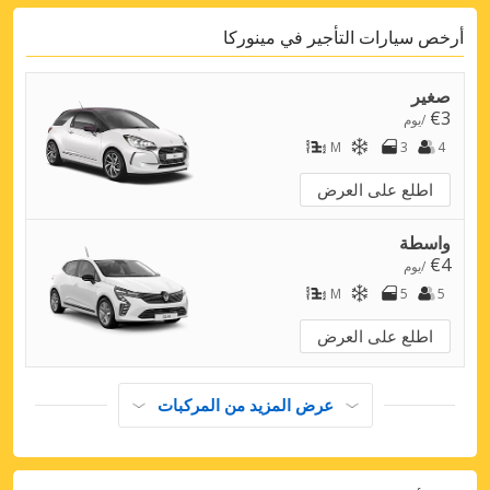
مينوركا، كالا غالدانا
مينوركا، كالا غالدانا, إسبانيا
أرخص سيارات التأجير في مينوركا
مينوركا، كالا كانوتيلز
صغير
مينوركا، كالا كانوتيلز, إسبانيا
€3
/يوم
M
3
4
مينوركا، ماهون
مينوركا، ماهون, إسبانيا
اطلع على العرض
واسطة
€4
/يوم
M
5
5
اطلع على العرض
عرض المزيد من المركبات