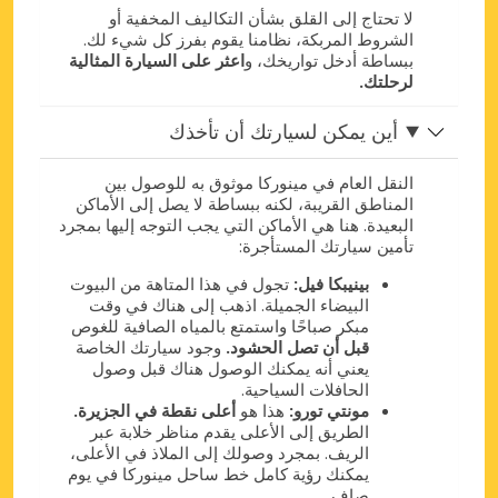
لا تحتاج إلى القلق بشأن التكاليف المخفية أو
الشروط المربكة، نظامنا يقوم بفرز كل شيء لك.
ببساطة أدخل تواريخك، و
اعثر على السيارة المثالية
لرحلتك.
أين يمكن لسيارتك أن تأخذك
النقل العام في مينوركا موثوق به للوصول بين
المناطق القريبة، لكنه ببساطة لا يصل إلى الأماكن
البعيدة. هنا هي الأماكن التي يجب التوجه إليها بمجرد
تأمين سيارتك المستأجرة:
بينيبكا فيل:
تجول في هذا المتاهة من البيوت
البيضاء الجميلة. اذهب إلى هناك في وقت
مبكر صباحًا واستمتع بالمياه الصافية للغوص
قبل أن تصل الحشود.
وجود سيارتك الخاصة
يعني أنه يمكنك الوصول هناك قبل وصول
الحافلات السياحية.
مونتي تورو:
هذا هو
أعلى نقطة في الجزيرة.
الطريق إلى الأعلى يقدم مناظر خلابة عبر
الريف. بمجرد وصولك إلى الملاذ في الأعلى،
يمكنك رؤية كامل خط ساحل مينوركا في يوم
صافٍ.