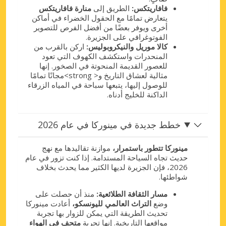
فافاريتكس:
الطريق إلى
منارة فافاريتكس
يتعارض تمامًا مع الحقول الخضراء في أماكن
أخرى ويوفر بعضًا من أفضل الفرص للتصوير
الفوتوغرافي على الجزيرة.
كالا موريل والنيكروبوليس:
اركن بالقرب من
المنحدرات واستكشف الكهوف التي تعود
للعصور القديمة المنحوتة في الصخور. إنها
مثالية لعشاق التاريخ و< strong>مجانًا تمامًا
للوصول إليها، يتبعها سباحة في المياه الزرقاء
الداكنة للخليج أدناه.
خطط جديدة في مينوركا في عام 2026
مينوركا تتطور باستمرار،
موازنة تقاليدها مع نهج
حديث تجاه السياحة المستدامة. إذا كنت تزور في عام
2026، فإن الجزيرة لديها الكثير مما يحدث بخلاف
شواطئها.
مسار الثقافة الطلائعية:
منذ أن حصلت على
وضع
التراث العالمي لليونسكو،
أعادت مينوركا
تحديث الطريقة التي يمكن للزوار بها تجربة
مواقعها التاريخية. إنها تجربة
متحف في الهواء