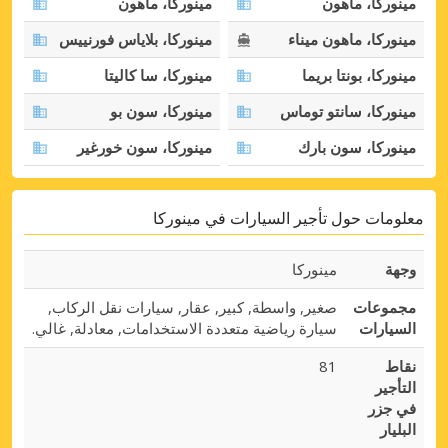
مينوركا، ماهون
مينوركا، ماهون
مينوركا، ماهون ميناء
مينوركا، بلاياس فورنييس
مينوركا، بونتا بريما
مينوركا، سا كاليتا
مينوركا، سانتو توماس
مينوركا، سون بو
مينوركا، سون بارك
مينوركا، سون خورغير
معلومات حول تأجير السيارات في مينوركا
وجهة
مينوركا
مجموعات
صغير, واسطة, كبير, عقار, سيارات نقل الركاب,
السيارات
سيارة رياضية متعددة الاستخدامات, معادلة, غالي.
نقاط
81
التأجير
في جزر
البليار