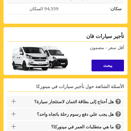
سكان:
94,559 السكان
تأجير سيارات فان
أقل سعر - مضمون
يبحث
الأسئلة الشائعة حول تأجير سيارات في مينوركا
هل أحتاج إلى بطاقة ائتمان لاستئجار سيارة؟
Top Savings
هل يجب علي دفع رسوم رحلة باتجاه واحد؟
Get access to exclusive partner deals
ما هي متطلبات العمر في مينوركا؟