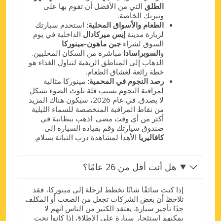
الطلق
التي من الأفضل أن تقوم بها على
وتيرتك الخاصة.
الطعام والأسواق المحلية:
استخدم سيارتك
لزيارة مدينة
إيس ميركادال
الداخلية في يوم
السوق لشراء
جبن ماهون-مينوركا
و
السوبراسادا
مباشرة من السكان المحليين.
الذهاب إلى المناطق الريفية لتناول الغداء هو
خطة رائعة لعشاق الطعام.
رصد النجوم في المحمية:
مينوركا مثالية
لمراقبة النجوم بسبب قلة تلوث الضوء بشكل
لا يصدق. في عام 2026، سيكون هناك المزيد
من نقاط المراقبة المنخصصة للسماء الليلية
أكثر من أي وقت مضى. اذهب ببطانية في
صندوق سيارتك وقم بقيادة السيارة إلى
كافاليريا
الأهدأ لمشاهدة درب التبانة بسلام.
هل أنت أقل من 26 عامًا؟
إذا كنت سائقًا شابًا تخطط لرحلة إلى مينوركا، فقد
تلاحظ أن بعض الشركات تجعل من الصعب أو المكلف
جدًا تأجير سيارة. يعتقد الكثير من الناس أنهم لا
يمكنهم استئجار سيارة على الإطلاق إذا كانوا تحت