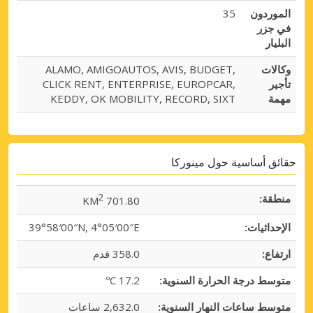
الموردون
35
في جزر
البليار
وكالات
ALAMO, AMIGOAUTOS, AVIS, BUDGET,
تأجير
CLICK RENT, ENTERPRISE, EUROPCAR,
مهمة
KEDDY, OK MOBILITY, RECORD, SIXT
حقائق أساسية حول مينوركا
منطقة:
2
701.80 KM
الإحداثيات:
39°58′00″N, 4°05′00″E
ارتفاع:
358.0 قدم
متوسط درجة الحرارة السنوية:
17.2 ºC
متوسط ساعات النهار السنوية:
2,632.0 ساعات