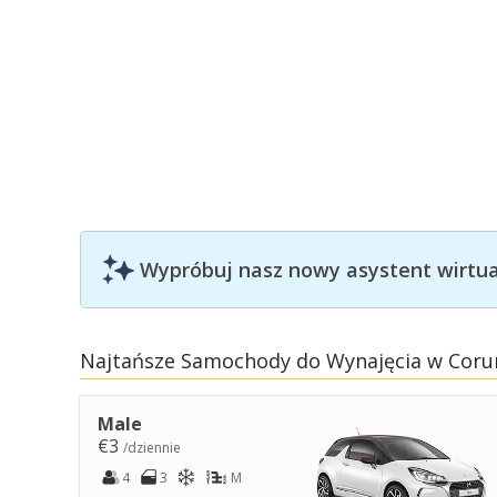
Wypróbuj nasz nowy asystent wirtual
Najtańsze Samochody do Wynajęcia w Coru
Male
€3
/dziennie
4
3
M