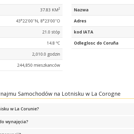
2
37.83 KM
Nazwa
43°22'00''N, 8°23'00''O
Adres
21.0 stóp
kod IATA
14.8 ºC
Odleglosc do Coruña
2,010.0 godzin
244,850 mieszkanców
Wynajmu Samochodów na Lotnisku w La Corogne
isku w La Corunie?
o wynajęcia?