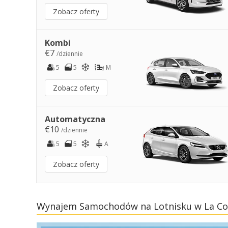
Zobacz oferty
Kombi
€7
/dziennie
5
5
M
Zobacz oferty
Automatyczna
€10
/dziennie
5
5
A
Zobacz oferty
Wynajem Samochodów na Lotnisku w La C