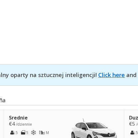
ny oparty na sztucznej inteligencji!
Click here
and 
ña
Srednie
Duz
€4
€5
/dziennie
/
5
5
M
5