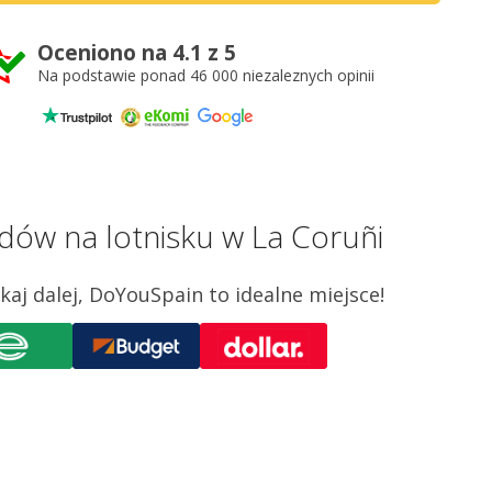
Oceniono na 4.1 z 5
Na podstawie ponad 46 000 niezaleznych opinii
ów na lotnisku w La Coruñi
j dalej, DoYouSpain to idealne miejsce!