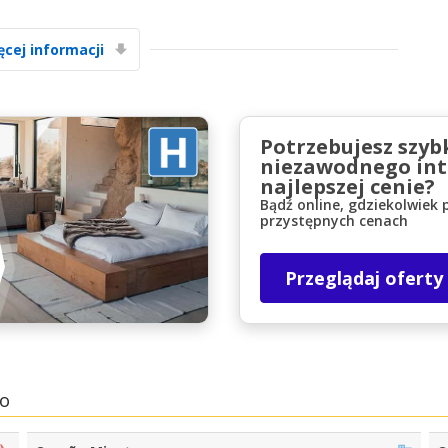
ęcej informacji
Potrzebujesz szyb
niezawodnego int
Najlepsze oszczędności
najlepszej cenie?
Uzyskaj dostęp do ekskluzywnych ofert
Bądź online, gdziekolwiek 
przystępnych cenach
partnerów
Przeglądaj oferty
Zaloguj się przez eLink
ko