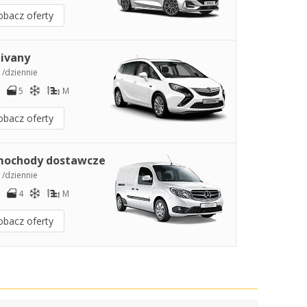
obacz oferty
ivany
0
/dziennie
5
M
obacz oferty
ochody dostawcze
2
/dziennie
4
M
obacz oferty