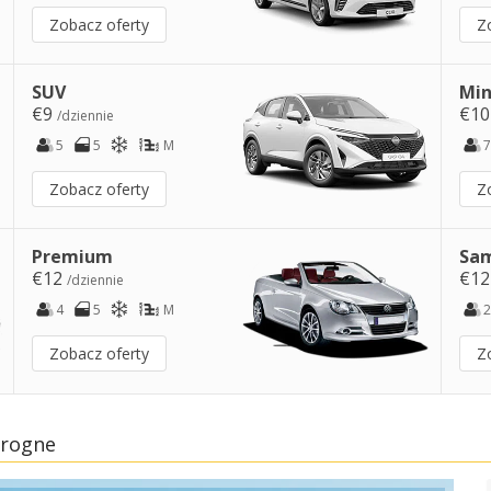
Zobacz oferty
Z
SUV
Min
€9
€1
/dziennie
5
5
M
7
Zobacz oferty
Z
Premium
Sam
€12
€1
/dziennie
4
5
M
2
Zobacz oferty
Z
orogne