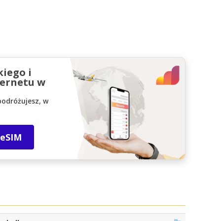
kiego i
ernetu w
podróżujesz, w
 eSIM