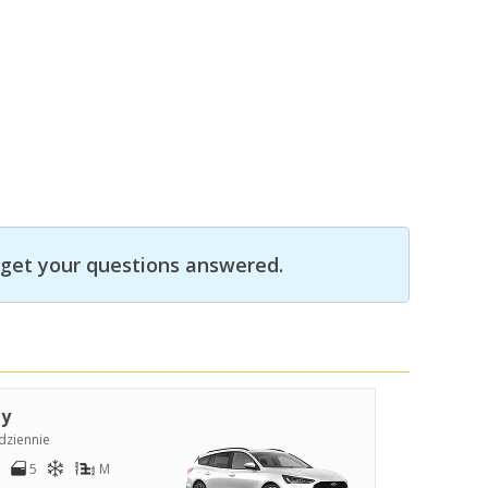
get your questions answered.
y
dziennie
5
M