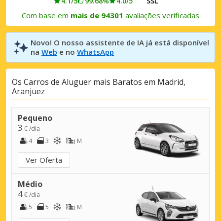
4.1/5
99.68%
4.0/5
SSL
Com base em
mais de 94301
avaliações verificadas
Novo! O nosso assistente de IA já está disponível
na
Web
e no
WhatsApp
Os Carros de Aluguer mais Baratos em Madrid,
Aranjuez
Pequeno
3
€ /dia
4
3
M
Ver Oferta
Médio
4
€ /dia
5
5
M