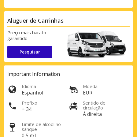
Aluguer de Carrinhas
Preço mais barato
garantido
Pesquisar
Important Information
Idioma
Moeda
Espanhol
EUR
Prefixo
Sentido de
circulação
+ 34
À direita
Limite de álcool no
sanque
0,5 g/l