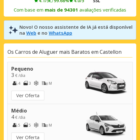
4.1/5
99.68%
4.0/5
SSL
Com base em
mais de 94301
avaliações verificadas
Novo! O nosso assistente de IA já está disponível
na
Web
e no
WhatsApp
Os Carros de Aluguer mais Baratos em Castellon
Pequeno
3
€ /dia
4
3
M
Ver Oferta
Médio
4
€ /dia
5
5
M
Ver Oferta