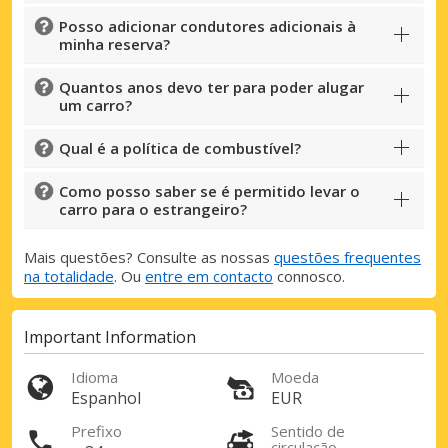
Posso adicionar condutores adicionais à
minha reserva?
Quantos anos devo ter para poder alugar
um carro?
Qual é a política de combustível?
Como posso saber se é permitido levar o
carro para o estrangeiro?
Mais questões? Consulte as nossas
questões frequentes
na totalidade
. Ou
entre em contacto
connosco.
Important Information
Descontos especiais
Idioma
Moeda
Aceda a ofertas exclusivas dos nossos
Espanhol
EUR
fornecedores
Prefixo
Sentido de
circulação