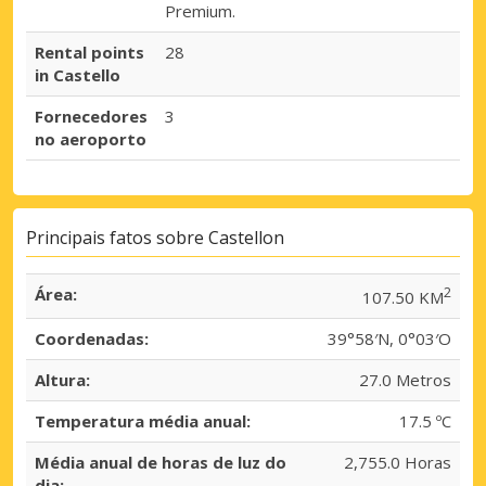
Premium.
Rental points
28
in Castello
Fornecedores
3
no aeroporto
Principais fatos sobre Castellon
Área:
2
107.50 KM
Coordenadas:
39°58′N, 0°03′O
Altura:
27.0 Metros
Temperatura média anual:
17.5 ºC
Média anual de horas de luz do
2,755.0 Horas
dia: