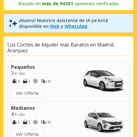
Basado en
más de 94301
opiniones verificadas
¡Nuevo! Nuestro asistente de IA ya está
disponible en
Web
y
WhatsApp
Los Coches de Alquiler más Baratos en Madrid,
Aranjuez
Pequeños
3
€ /día
4
3
M
Ver Oferta
Medianos
4
€ /día
5
5
M
Ver Oferta