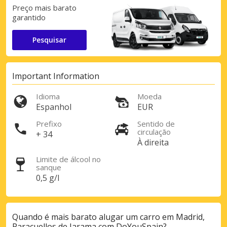
Preço mais barato
garantido
Pesquisar
Important Information
Idioma
Moeda
Espanhol
EUR
Prefixo
Sentido de
circulação
+ 34
À direita
Limite de álcool no
sanque
0,5 g/l
Quando é mais barato alugar um carro em Madrid,
Paracuellos de Jarama com DoYouSpain?