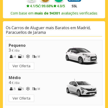
4.1/5
99.68%
4.0/5
SSL
Com base em
mais de 94301
avaliações verificadas
Os Carros de Aluguer mais Baratos em Madrid,
Paracuellos de Jarama
Pequeno
3
€ /dia
4
3
M
Ver Oferta
Médio
4
€ /dia
5
5
M
Ver Oferta