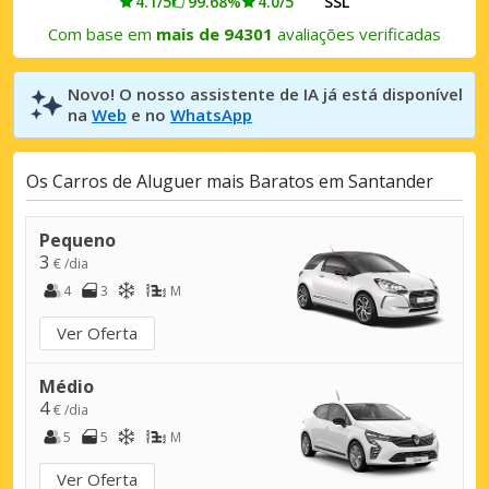
4.1/5
99.68%
4.0/5
SSL
Com base em
mais de 94301
avaliações verificadas
Novo! O nosso assistente de IA já está disponível
na
Web
e no
WhatsApp
Os Carros de Aluguer mais Baratos em Santander
Pequeno
3
€ /dia
4
3
M
Ver Oferta
Médio
4
€ /dia
5
5
M
Ver Oferta