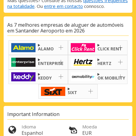
Mais questões? Consulte as nossas
questões frequentes
na totalidade
. Ou
entre em contacto
connosco.
As 7 melhores empresas de aluguer de automóveis
em Santander Aeroporto em 2026
ALAMO
CLICK RENT
ENTERPRISE
HERTZ
KEDDY
OK MOBILITY
SIXT
Important Information
Descontos especiais
Aceda a ofertas exclusivas dos nossos
Idioma
Moeda
fornecedores
Espanhol
EUR