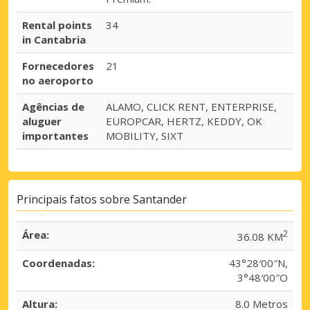
Rental points
34
in Cantabria
Fornecedores
21
no aeroporto
Agências de
ALAMO, CLICK RENT, ENTERPRISE,
aluguer
EUROPCAR, HERTZ, KEDDY, OK
importantes
MOBILITY, SIXT
Principais fatos sobre Santander
Área:
2
36.08 KM
Coordenadas:
43°28′00″N,
3°48′00″O
Altura:
8.0 Metros