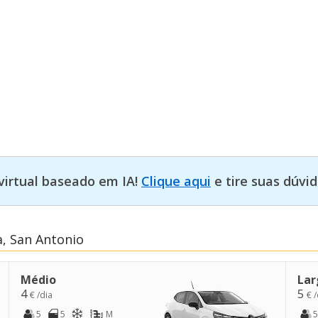
virtual baseado em IA!
Clique aqui
e tire suas dúvid
a, San Antonio
Médio
Lar
4
5
€ /dia
€ /
5
5
M
5