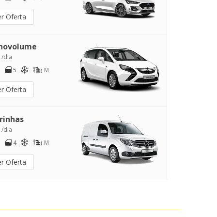
er Oferta
novolume
 /dia
5
M
er Oferta
rinhas
 /dia
4
M
er Oferta