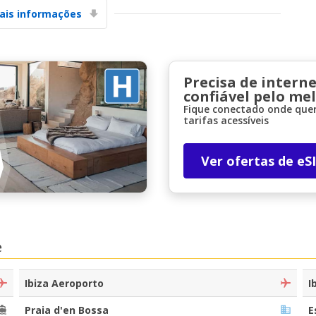
ais informações
Precisa de interne
confiável pelo me
Fique conectado onde quer
tarifas acessíveis
Descontos especiais
Aceda a ofertas exclusivas dos nossos
fornecedores
Ver ofertas de eS
Iniciar sessão com eLink
e
Ibiza Aeroporto
I
Praia d'en Bossa
E