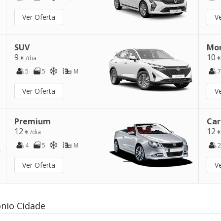
Ver Oferta
V
SUV
Mo
9
10
€ /dia
€
5
5
M
7
Ver Oferta
V
Premium
Car
12
12
€ /dia
€
4
5
M
2
Ver Oferta
V
onio Cidade