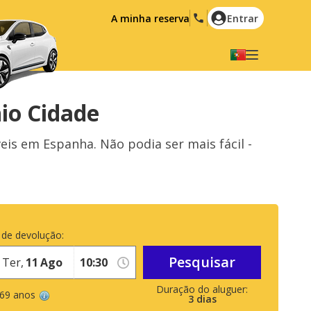
A minha reserva
Entrar
Seleccione a sua língua
English
Español
io Cidade
Deutsch
Français
 em Espanha. Não podia ser mais fácil -
Italiano
Nederlands
Português
English (US)
Polski
Türkçe
Română
Ελληνικά
 de devolução:
Русский
Hrvatski
Pesquisar
Ter,
11
Ago
العربية
 69 anos
3
dias