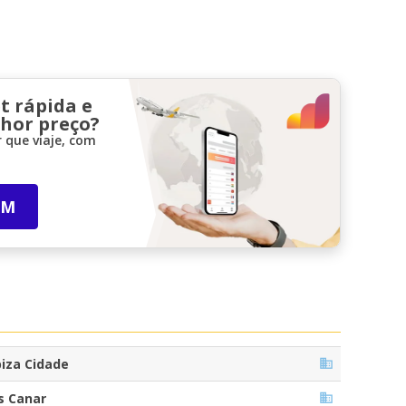
t rápida e
lhor preço?
 que viaje, com
IM
biza Cidade
s Canar