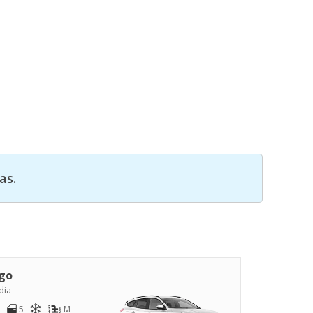
as.
go
dia
5
M