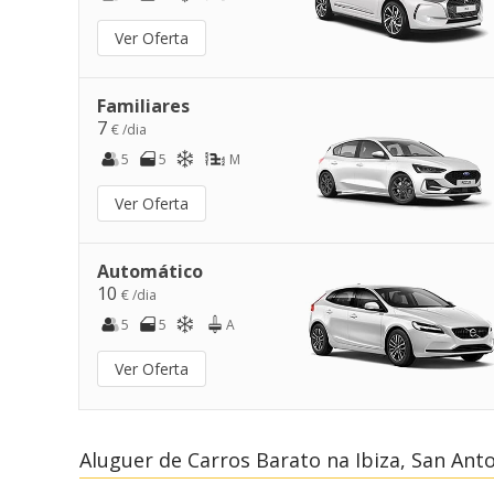
Ver Oferta
Familiares
7
€ /dia
5
5
M
Ver Oferta
Automático
10
€ /dia
5
5
A
Ver Oferta
Aluguer de Carros Barato na Ibiza, San Ant