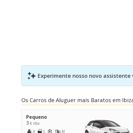
Experimente nosso novo assistente 
Os Carros de Aluguer mais Baratos em Ibiz
Pequeno
3
€ /dia
4
3
M