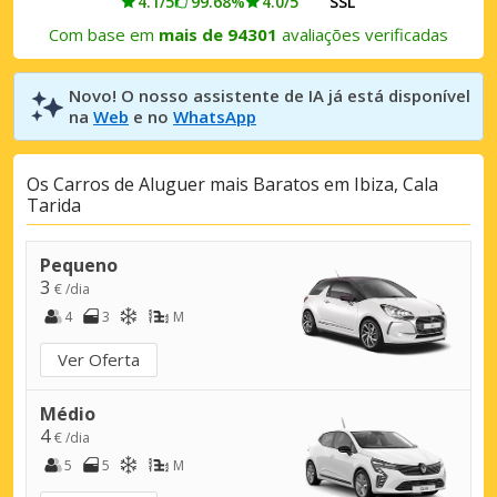
4.1/5
99.68%
4.0/5
SSL
Com base em
mais de 94301
avaliações verificadas
Novo! O nosso assistente de IA já está disponível
na
Web
e no
WhatsApp
Os Carros de Aluguer mais Baratos em Ibiza, Cala
Tarida
Pequeno
3
€ /dia
4
3
M
Ver Oferta
Médio
4
€ /dia
5
5
M