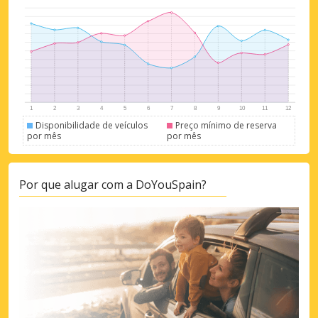
Disponibilidade de veículos
Preço mínimo de reserva
Descontos especiais
por mês
por mês
Aceda a ofertas exclusivas dos nossos
fornecedores
Por que alugar com a DoYouSpain?
Iniciar sessão com eLink