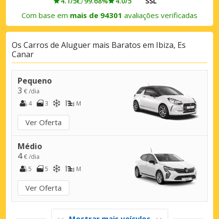
4.1/5
99.68%
4.0/5
SSL
Com base em
mais de 94301
avaliações verificadas
Os Carros de Aluguer mais Baratos em Ibiza, Es
Canar
Pequeno
3
€ /dia
4
3
M
Ver Oferta
Médio
4
€ /dia
5
5
M
Ver Oferta
Mostrar mais veículos