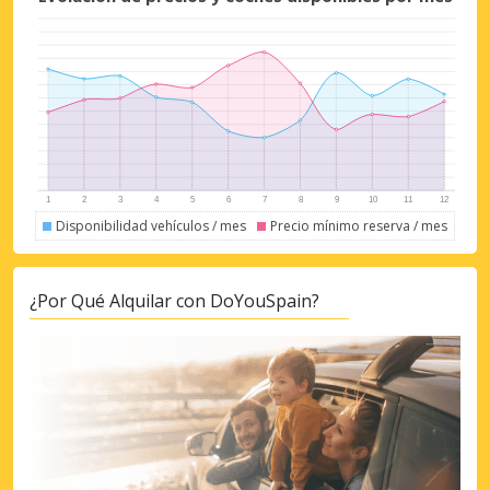
Disponibilidad vehículos / mes
Precio mínimo reserva / mes
¿Por Qué Alquilar con DoYouSpain?