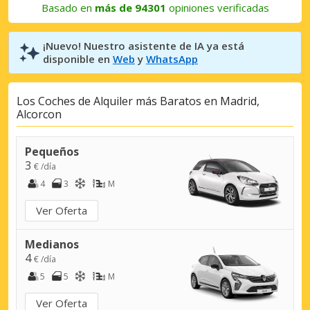
Basado en
más de 94301
opiniones verificadas
¡Nuevo! Nuestro asistente de IA ya está
disponible en
Web
y
WhatsApp
Los Coches de Alquiler más Baratos en Madrid,
Alcorcon
Pequeños
3
€ /día
4
3
M
Ver Oferta
Medianos
4
€ /día
5
5
M
Ver Oferta