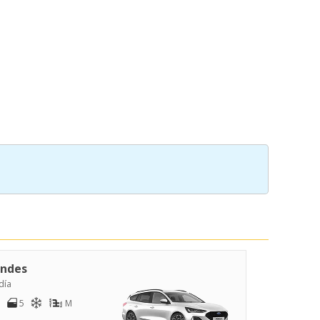
ndes
día
5
M