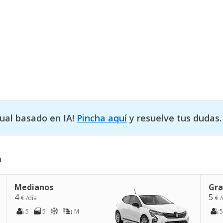
tual basado en IA!
Pincha aquí
y resuelve tus dudas.
a
Medianos
Gra
4
5
€ /día
€ /
5
5
M
5