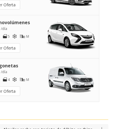
er Oferta
novolúmenes
 /día
5
M
er Oferta
gonetas
 /día
4
M
er Oferta