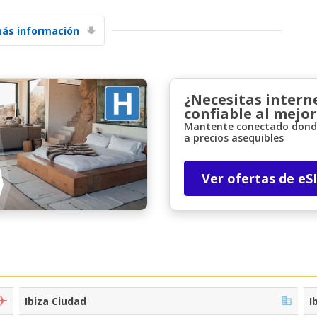
ás información
¿Necesitas intern
confiable al mejor
Mantente conectado donde
Descuentos especiales
a precios asequibles
Accede a ofertas exclusivas de nuestros
proveedores.
Ver ofertas de eS
Iniciar sesión con eLink
Ibiza Ciudad
I