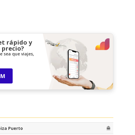
et rápido y
 precio?
 sea que viajes,
IM
biza Puerto