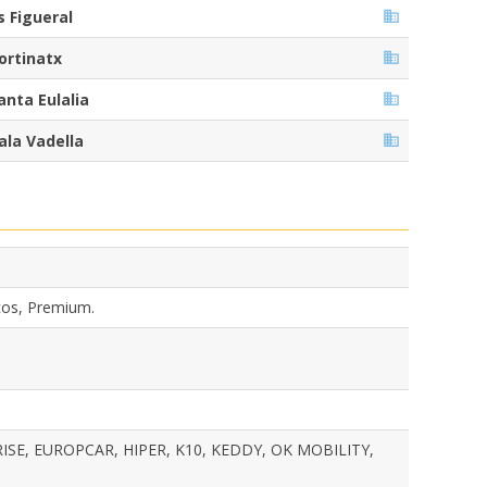
s Figueral
ortinatx
anta Eulalia
ala Vadella
cos, Premium.
SE, EUROPCAR, HIPER, K10, KEDDY, OK MOBILITY,