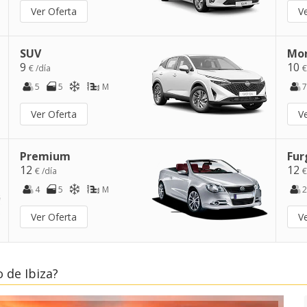
Ver Oferta
V
SUV
Mo
9
10
€ /día
€
5
5
M
7
Ver Oferta
V
Premium
Fur
12
12
€ /día
€
4
5
M
2
Ver Oferta
V
 de Ibiza?