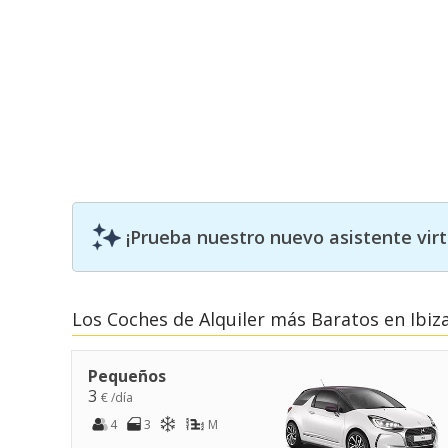
¡Prueba nuestro nuevo asistente vir
Los Coches de Alquiler más Baratos en Ibiz
Pequeños
3
€ /día
4
3
M