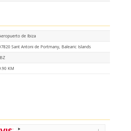
o
Aeropuerto de Ibiza
07820 Sant Antoni de Portmany, Balearic Islands
IBZ
9.90 KM