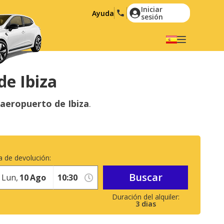
Iniciar
Ayuda
sesión
Elige tu idioma
English
Español
de Ibiza
Deutsch
Français
l aeropuerto de Ibiza
.
Italiano
Nederlands
Português
English (US)
Polski
Türkçe
 de devolución:
Română
Ελληνικά
Buscar
Русский
Hrvatski
Lun,
10
Ago
العربية
3
dias