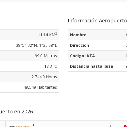
Información Aeropuert
2
11.14 KM
Nombre
38°54'32''N, 1°25'58''E
Dirección
99.0 Metros
Código IATA
18.3 ºC
Distancia hasta Ibiza
2,744.0 Horas
49,549 Habitantes
uerto en 2026