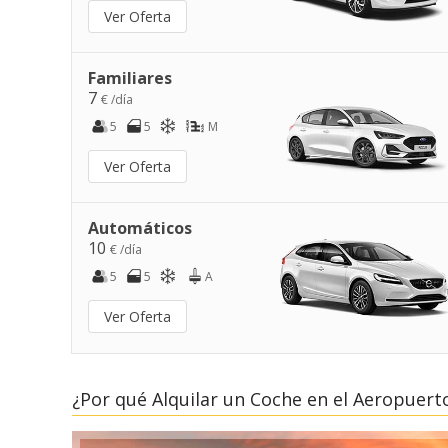
Ver Oferta
Familiares
7
€ /día
5
5
M
Ver Oferta
Automáticos
10
€ /día
5
5
A
Ver Oferta
¿Por qué Alquilar un Coche en el Aeropuerto