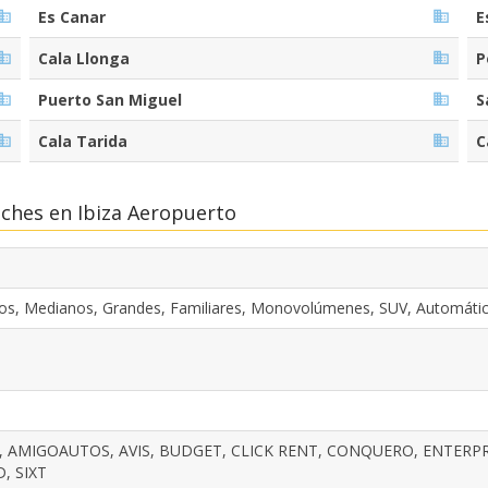
Es Canar
E
Cala Llonga
P
Puerto San Miguel
S
Cala Tarida
C
oches en Ibiza Aeropuerto
s, Medianos, Grandes, Familiares, Monovolúmenes, SUV, Automáti
 AMIGOAUTOS, AVIS, BUDGET, CLICK RENT, CONQUERO, ENTERPRI
, SIXT