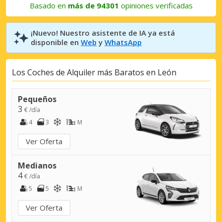
Basado en
más de 94301
opiniones verificadas
¡Nuevo! Nuestro asistente de IA ya está
disponible en
Web
y
WhatsApp
Los Coches de Alquiler más Baratos en León
Pequeños
3
€ /día
4
3
M
Ver Oferta
Medianos
4
€ /día
5
5
M
Ver Oferta