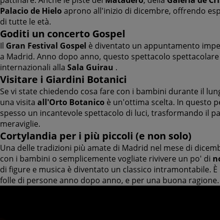
pattinare. Anche le piste del
Matadero
, della
Galeria de Cri
Palacio de Hielo
aprono all'inizio di dicembre, offrendo esp
di tutte le età.
Goditi un concerto Gospel
Il
Gran Festival Gospel
è diventato un appuntamento imperd
a Madrid. Anno dopo anno, questo spettacolo spettacolare riu
internazionali alla
Sala Guirau
.
Visitare i Giardini Botanici
Se vi state chiedendo cosa fare con i bambini durante il l
una visita
all'Orto Botanico
è un'ottima scelta. In questo p
spesso un incantevole spettacolo di luci, trasformando il p
meraviglie.
Cortylandia per i più piccoli (e non solo)
Una delle tradizioni più amate di Madrid nel mese di dicem
con i bambini o semplicemente vogliate rivivere un po' di
n
di figure e musica è diventato un classico intramontabile. È
folle di persone anno dopo anno, e per una buona ragione.