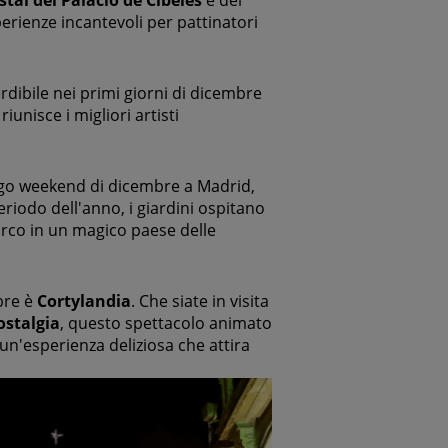
stal del Palacio de Cibeles
e del
erienze incantevoli per pattinatori
ibile nei primi giorni di dicembre
nisce i migliori artisti
ungo weekend di dicembre a Madrid,
eriodo dell'anno, i giardini ospitano
arco in un magico paese delle
bre è
Cortylandia
. Che siate in visita
ostalgia
, questo spettacolo animato
 un'esperienza deliziosa che attira