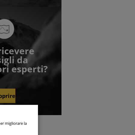
ricevere
igli da
ri esperti?
oprire
pre attivi
er migliorare la