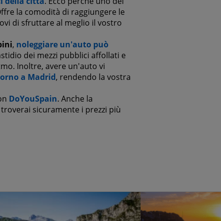
i della città
. Ecco perché uno dei
Offre la comodità di raggiungere le
i di sfruttare al meglio il vostro
ini
,
noleggiare un'auto può
fastidio dei mezzi pubblici affollati e
mo. Inoltre, avere un'auto vi
torno a Madrid
, rendendo la vostra
con
DoYouSpain
. Anche la
roverai sicuramente i prezzi più