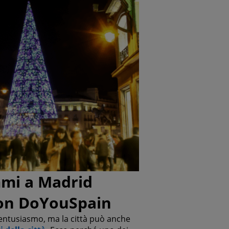
mmi a Madrid
con DoYouSpain
d entusiasmo, ma la città può anche