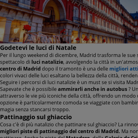
Godetevi le luci di Natale
Per il lungo weekend di dicembre, Madrid trasforma le sue 
spettacolo di
luci natalizie
, avvolgendo la città in un'atmos
centro di Madrid
dopo il tramonto è una delle
migliori att
colori vivaci delle luci esaltano la bellezza della città, ren
Seguire i percorsi di luci natalizie è un must se si visita Ma
Sapevate che è possibile
ammirarli anche in autobus
? Un
attraverso le vie più iconiche della città, offrendo un modo
opzione è particolarmente comoda se viaggiate con bambini,
magia senza stancarsi troppo.
Pattinaggio sul ghiaccio
Cosa c'è di più natalizio che pattinare sul ghiaccio? La rinn
migliori piste di pattinaggio del centro di Madrid.
Ma non 