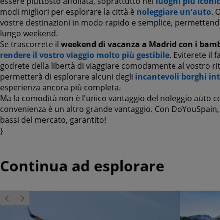
essere piuttosto affollata, soprattutto nei
luoghi più iconic
modi migliori per esplorare la città è
noleggiare un'auto
. 
vostre destinazioni in modo rapido e semplice, permettendov
lungo weekend.
Se trascorrete il
weekend di vacanza a Madrid con i bamb
rendere il vostro viaggio molto più gestibile
. Eviterete il 
godrete della libertà di viaggiare comodamente al vostro rit
permetterà di esplorare alcuni degli
incantevoli borghi in
esperienza ancora più completa.
Ma la comodità non è l'unico vantaggio del noleggio auto 
convenienza è un altro grande vantaggio. Con DoYouSpain, t
bassi del mercato, garantito!
}
Continua ad esplorare