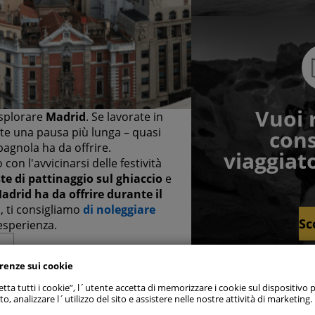
Vuoi 
esplorare
Madrid
. Se lavorate in
ete una pausa più lunga – quasi
cons
pagnola ha da offrire.
viaggiato
on l'avvicinarsi delle festività
ste di pattinaggio sul ghiaccio
e
 tutti
Madrid ha da offrire durante il
o, ti consigliamo
di noleggiare
Sc
esperienza.
referenze consenso
erenze sui cookie
 strettamente necessari
Sem
tta tutti i cookie”, l´utente accetta di memorizzare i cookie sul dispositivo p
to, analizzare l´utilizzo del sito e assistere nelle nostre attività di marketing.
 di prestazione