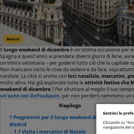
Madrid
Il
lungo weekend di dicembre
è un'ottima occasione per 
Spagna e quest'anno vi prendete diversi giorni di ferie, avr
un'intera settimana – per godervi tutto ciò che la capitale s
Non mancano certo le cose da vedere e da fare, soprattutto c
natalizie. La città si anima con
luci natalizie, mercatini, pi
Consenti
molto altro. Hai già esplorato tutte le
attività festive che 
weekend di dicembre
? Per sfruttare al meglio il tuo temp
un'auto con DoYouSpain
, per non perderti nemmeno un'
Gestisci p
Riepilogo
Gestisci le pref
Cookie
1 Programmi per il lungo weekend di dicembre a
Cliccando su “Acce
Madrid
navigazione del si
Cookie
1.1 Visita i mercatini di Natale