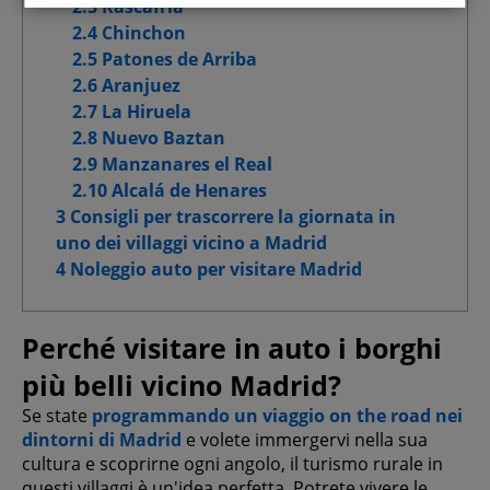
2.3 Rascafria
Cookie di funzionalità
2.4 Chinchon
2.5 Patones de Arriba
Cookie per pubblicità mirata
2.6 Aranjuez
2.7 La Hiruela
Cookie pubblicitari avanzati
2.8 Nuevo Baztan
2.9 Manzanares el Real
2.10 Alcalá de Henares
3 Consigli per trascorrere la giornata in
Conferma le mie scelte
uno dei villaggi vicino a Madrid
4 Noleggio auto per visitare Madrid
Consenti tutti
Perché visitare in auto i borghi
più belli vicino Madrid?
Se state
programmando un viaggio on the road nei
dintorni di Madrid
e volete immergervi nella sua
cultura e scoprirne ogni angolo, il turismo rurale in
questi villaggi è un'idea perfetta. Potrete vivere le