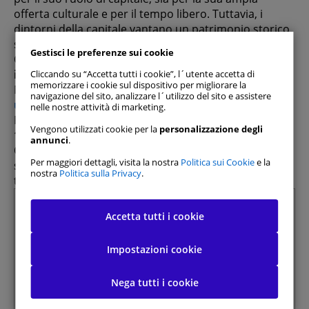
offerta culturale e per il tempo libero. Tuttavia, i
dintorni della capitale vantano un patrimonio storico
straordinario, in particolare i borghi circostanti.
Gestisci le preferenze sui cookie
Questi
villaggi vicino a Madrid sono parte
integrante del turismo rurale
.
Cliccando su “Accetta tutti i cookie”, l´utente accetta di
memorizzare i cookie sul dispositivo per migliorare la
Noi di
DoYouSpain
ti consigliamo
di noleggiare
navigazione del sito, analizzare l´utilizzo del sito e assistere
un'auto a Madrid
per rendere il tuo viaggio perfetto.
nelle nostre attività di marketing.
Per aiutarti a iniziare, abbiamo preparato una lista di
Vengono utilizzati cookie per la
personalizzazione degli
10 villaggi vicino a Madrid da visitare in auto
.
annunci
.
Queste destinazioni sono ideali per una fuga di fine
Per maggiori dettagli, visita la nostra
Politica sui Cookie
e la
settimana o una gita di un giorno, e puoi pianificare la
nostra
Politica sulla Privacy
.
Consenti tutti
tua visita in qualsiasi momento.
Riepilogo
Accetta tutti i cookie
Gestisci preferenze consenso
1 Perché visitare in auto i borghi più belli
vicino Madrid?
Cookie strettamente necessari
Sempre attivi
Impostazioni cookie
2 I borghi più belli da visitare vicino Madrid
2.1 San Lorenzo dell'Escorial
Nega tutti i cookie
Cookie di prestazione
2.2 Buitrago de Lozoya