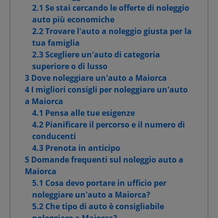
2.1 Se stai cercando le offerte di noleggio
Cookie per pubblicità mirata
auto più economiche
2.2 Trovare l'auto a noleggio giusta per la
Cookie pubblicitari avanzati
tua famiglia
2.3 Scegliere un'auto di categoria
superiore o di lusso
3 Dove noleggiare un'auto a Maiorca
Conferma le mie scelte
4 I migliori consigli per noleggiare un'auto
a Maiorca
Consenti tutti
4.1 Pensa alle tue esigenze
4.2 Pianificare il percorso e il numero di
conducenti
4.3 Prenota in anticipo
5 Domande frequenti sul noleggio auto a
Maiorca
5.1 Cosa devo portare in ufficio per
noleggiare un'auto a Maiorca?
5.2 Che tipo di auto è consigliabile
noleggiare a Maiorca?