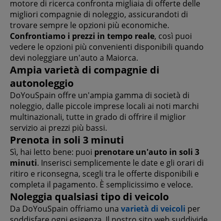
motore di ricerca confronta migliaia di offerte delle
migliori compagnie di noleggio, assicurandoti di
trovare sempre le opzioni più economiche.
Confrontiamo i prezzi in tempo reale
, così puoi
vedere le opzioni più convenienti disponibili quando
devi noleggiare un'auto a Maiorca.
Ampia varietà di compagnie di
autonoleggio
DoYouSpain offre un'ampia gamma di società di
noleggio, dalle piccole imprese locali ai noti marchi
multinazionali, tutte in grado di offrire il miglior
servizio ai prezzi più bassi.
Prenota in soli 3 minuti
Sì, hai letto bene: puoi
prenotare un'auto in soli 3
minuti
. Inserisci semplicemente le date e gli orari di
ritiro e riconsegna, scegli tra le offerte disponibili e
completa il pagamento. È semplicissimo e veloce.
Noleggia qualsiasi tipo di veicolo
Da DoYouSpain offriamo una
varietà di veicoli
per
soddisfare ogni esigenza. Il nostro sito web suddivide