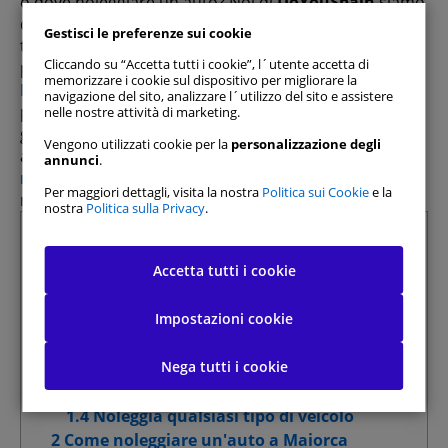
o dove noleggiare un'auto? Noi di
DoYouSpain
siamo
qui per aiutarti a pianificare il tuo viaggio e fornirti
Gestisci le preferenze sui cookie
tutte le informazioni necessarie per un soggiorno
Cliccando su “Accetta tutti i cookie”, l´utente accetta di
perfetto.
memorizzare i cookie sul dispositivo per migliorare la
Noleggiare un'auto a Maiorca
è semplice, grazie alla
navigazione del sito, analizzare l´utilizzo del sito e assistere
popolarità dell'isola come meta turistica e all'ampia
nelle nostre attività di marketing.
gamma di veicoli disponibili. Sul nostro sito web, ti
Vengono utilizzati cookie per la
personalizzazione degli
aiutiamo a trovare le migliori offerte, ti diamo i
annunci
.
migliori consigli prima del tuo viaggio a Maiorca
e
Per maggiori dettagli, visita la nostra
Politica sui Cookie
e la
molto altro ancora!
nostra
Politica sulla Privacy
.
Consenti tutti
Riepilogo
1 Trova le migliori auto a noleggio su
Accetta tutti i cookie
Gestisci preferenze consenso
DoYouSpain
1.1 Ottieni i prezzi più bassi - garantiti
Impostazioni cookie
Cookie strettamente necessari
Sempre attivi
1.2 Ampia varietà di compagnie di
autonoleggio
Nega tutti i cookie
Cookie di prestazione
1.3 Prenota in soli 3 minuti
1.4 Noleggia qualsiasi tipo di veicolo
Cookie di funzionalità
2 Come noleggiare un'auto a Maiorca