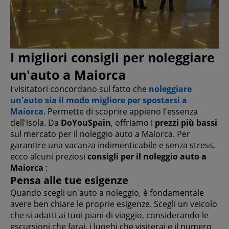
I migliori consigli per noleggiare
un'auto a Maiorca
I visitatori concordano sul fatto che
noleggiare
un'auto sia il modo migliore per spostarsi a
Maiorca
. Permette di scoprire appieno l'essenza
dell'isola. Da
DoYouSpain
, offriamo i
prezzi più bassi
sul mercato per il noleggio auto a Maiorca. Per
garantire una vacanza indimenticabile e senza stress,
ecco alcuni preziosi
consigli per il noleggio auto a
Maiorca
:
Pensa alle tue esigenze
Quando scegli un'auto a noleggio, è fondamentale
avere ben chiare le proprie esigenze. Scegli un veicolo
che si adatti ai tuoi piani di viaggio, considerando le
escursioni che farai, i luoghi che visiterai e il numero