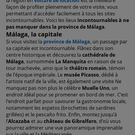
la région en
voiture de location
est la meilleure
façon de profiter pleinement de votre visite, vous
permettant d’accéder facilement à tous les sites
incontournables. Voici les lieux
incontournables à ne
pas manquer dans la province de Málaga
.
Málaga, la capitale
Si vous visitez la
province de Málaga
, un passage par
sa capitale est incontournable. Flânez dans son
centre historique et découvrez la
cathédrale de
Málaga
, surnommée
La Manquita
en raison de sa
tour inachevée, ainsi que le
théâtre romain
, témoin
de l’époque impériale. Le
musée Picasso
, dédié à
l’artiste natif de la ville, est également une visite Ne
manquez pas non plus le célèbre
Muelle Uno
, un
endroit idéal pour se promener en bord de mer. C’est
l’endroit parfait pour savourer la gastronomie locale,
notamment les espetos (brochettes de sardines
grillées) et le pescaíto frito. Enfin, montez jusqu’à
l’
Alcazaba
et au
château de Gibralfaro
, d’où vous
pourrez admirer une vue panoramique imprenable
sur la ville et la Méditerranée.