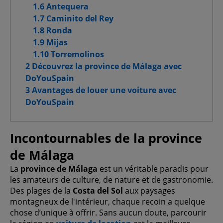
1.6 Antequera
Cookies de fonctionnalité
1.7 Caminito del Rey
1.8 Ronda
Cookies pour une publicité ciblée
1.9 Mijas
1.10 Torremolinos
Cookies publicitaires avancés
2 Découvrez la province de Málaga avec
DoYouSpain
3 Avantages de louer une voiture avec
DoYouSpain
Confirmer la sélection
Tout autoriser
Incontournables de la province
de Málaga
La
province de Málaga
est un véritable paradis pour
les amateurs de culture, de nature et de gastronomie.
Des plages de la
Costa del Sol
aux paysages
montagneux de l'intérieur, chaque recoin a quelque
chose d’unique à offrir. Sans aucun doute, parcourir