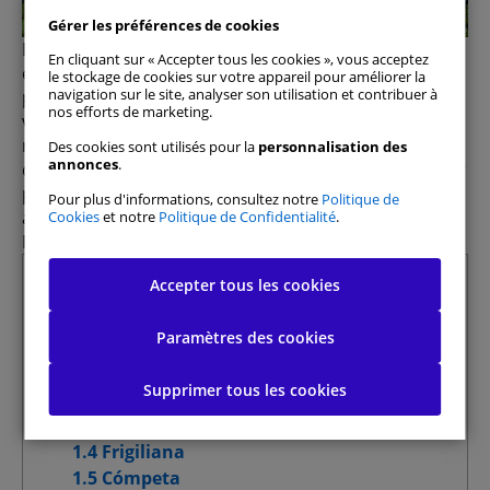
Malaga
Gérer les préférences de cookies
Málaga est la sixième ville la plus peuplée d’Espagne
En cliquant sur « Accepter tous les cookies », vous acceptez
et regorge d’attractions. De sa capitale aux coins les
le stockage de cookies sur votre appareil pour améliorer la
navigation sur le site, analyser son utilisation et contribuer à
plus méconnus de la province, une multitude de sites
nos efforts de marketing.
valent le détour. Son climat doux toute l’année, sa
riche histoire et sa gastronomie en font une
Des cookies sont utilisés pour la
personnalisation des
annonces
.
destination incontournable du sud de l’Espagne. Pour
profiter pleinement de cette expérience,
DoYouSpain
Pour plus d'informations, consultez notre
Politique de
a préparé une liste des meilleurs endroits à visiter à
Cookies
et notre
Politique de Confidentialité
.
Málaga.
Summary
Accepter tous les cookies
Tout autoriser
1 Incontournables de la province de
Paramètres des cookies
Málaga
Gérer les préférences de consentement
1.1 Málaga, la capitale
Supprimer tous les cookies
1.2 Nerja
Cookies strictement nécessaires
Toujours actif
1.3 Falaises de Maro-Cerro Gordo
1.4 Frigiliana
Cookies de performance
1.5 Cómpeta