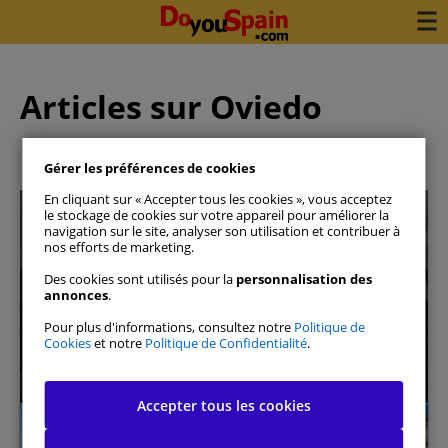
Articles sur Oviedo
Gérer les préférences de cookies
En cliquant sur « Accepter tous les cookies », vous acceptez
le stockage de cookies sur votre appareil pour améliorer la
navigation sur le site, analyser son utilisation et contribuer à
nos efforts de marketing.
Des cookies sont utilisés pour la
personnalisation des
annonces
.
Réservez votre voiture en 3
minutes
Pour plus d'informations, consultez notre
Politique de
Cookies
et notre
Politique de Confidentialité
.
Voir les disponibilités
Accepter tous les cookies
Oviedo