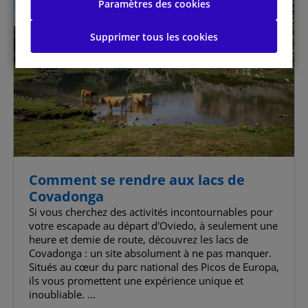
Paramètres des cookies
Supprimer tous les cookies
Tout autoriser
Gérer les préférences de consentement
Cookies strictement nécessaires
Toujours actif
Cookies de performance
Comment se rendre aux lacs de
Cookies de fonctionnalité
Covadonga
Si vous cherchez des activités incontournables pour
Cookies pour une publicité ciblée
votre escapade au départ d'Oviedo, à seulement une
heure et demie de route, découvrez les lacs de
Covadonga : un site absolument à ne pas manquer.
Cookies publicitaires avancés
Situés au cœur du parc national des Picos de Europa,
ils vous promettent une expérience unique et
inoubliable. ...