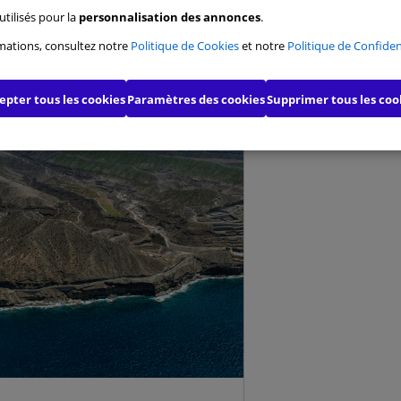
Di
utilisés pour la
personnalisation des annonces
.
s de performance
mations, consultez notre
Politique de Cookies
et notre
Politique de Confiden
s de fonctionnalité
epter tous les cookies
Paramètres des cookies
Supprimer tous les coo
s pour une publicité ciblée
s publicitaires avancés
Confirmer la sélection
Tout a