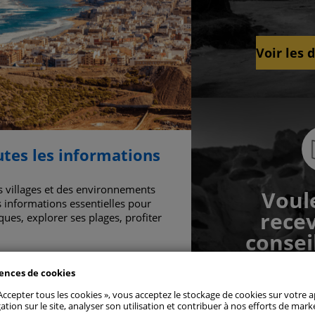
Voir les 
utes les informations
es villages et des environnements
Voul
s informations essentielles pour
recev
ques, explorer ses plages, profiter
oriser
consei
voyageur
préférences de consentement
rences de cookies
 Accepter tous les cookies », vous acceptez le stockage de cookies sur votre 
s strictement nécessaires
Touj
ation sur le site, analyser son utilisation et contribuer à nos efforts de mark