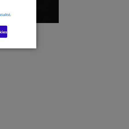
scover
tialité
.
kies
utoriser