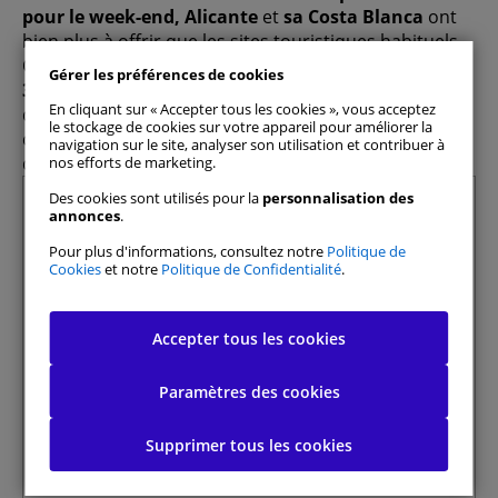
pour le week-end,
Alicante
et
sa Costa Blanca
ont
bien plus à offrir que les sites touristiques habituels.
Chez
DoYouSpain,
nous avons préparé ce guide avec
Gérer les préférences de cookies
3 idées de week-ends à Alicante pour cet été
, plein
En cliquant sur « Accepter tous les cookies », vous acceptez
de conseils et de recommandations. Préparez votre
le stockage de cookies sur votre appareil pour améliorer la
crème solaire, vos chaussures d'eau et votre permis
navigation sur le site, analyser son utilisation et contribuer à
de conduire, car c'est parti !
nos efforts de marketing.
Des cookies sont utilisés pour la
personnalisation des
Summary
annonces
.
1 Jávea
Pour plus d'informations, consultez notre
Politique de
1.1 Jour 1 : Que faire à Jávea ?
Cookies
et notre
Politique de Confidentialité
.
1.2 Jour 2 : Les plus belles plages de Jávea
2 Île de Tabarca
Tout autoriser
Accepter tous les cookies
2.1 Que faire à Tabarca ?
2.2 Les plages de Tabarca
Paramètres des cookies
Gérer les préférences de consentement
3 Altea
3.1 Jour 1 : Que faire à Altea ?
Supprimer tous les cookies
Cookies strictement nécessaires
Toujours actif
3.2 Jour 2 : Les plus belles plages d’Altea
et des environs