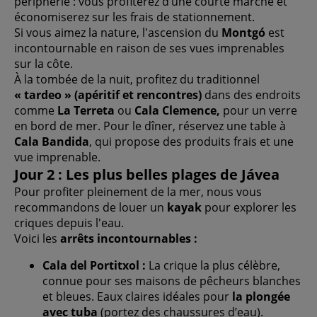
périphérie : vous profiterez d’une courte marche et
économiserez sur les frais de stationnement.
Si vous aimez la nature, l'ascension du
Montgó
est
incontournable en raison de ses vues imprenables
sur la côte.
À la tombée de la nuit, profitez du traditionnel
« tardeo » (apéritif et rencontres)
dans des endroits
comme
La Terreta
ou
Cala Clemence,
pour un verre
en bord de mer. Pour le dîner, réservez une table à
Cala Bandida
, qui propose des produits frais et une
vue imprenable.
Jour 2 : Les plus belles plages de Jávea
Pour profiter pleinement de la mer, nous vous
recommandons de louer un
kayak
pour explorer les
criques depuis l'eau.
Voici les
arrêts incontournables :
Cala del Portitxol :
La crique la plus célèbre,
connue pour ses maisons de pêcheurs blanches
et bleues. Eaux claires idéales pour
la plongée
avec tuba
(portez des chaussures d’eau).