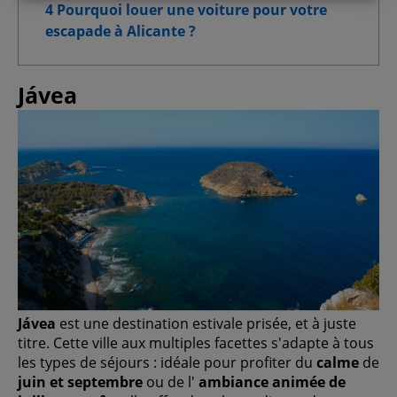
Cookies de performance
4 Pourquoi louer une voiture pour votre
escapade à Alicante ?
Cookies de fonctionnalité
Jávea
Cookies pour une publicité ciblée
Cookies publicitaires avancés
Confirmer la sélection
Tout autoriser
Jávea
est une destination estivale prisée, et à juste
titre. Cette ville aux multiples facettes s'adapte à tous
les types de séjours : idéale pour profiter du
calme
de
juin et septembre
ou de l'
ambiance animée de