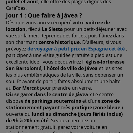
juillet et août,
elle offre des plages dignes des
Caraïbes.
Jour 1 : Que faire à Jávea ?
Dès que vous aurez récupéré votre
voiture de
location,
filez à
La Siesta
pour un petit-déjeuner avec
vue sur la mer. Reprenez des forces, puis flânez dans
son charmant
centre historique.
D'ailleurs, si vous
prévoyez
de voyager à petit prix en Espagne cet été
,
participer à une visite guidée gratuite à pied est une
excellente idée : vous découvrirez l'
église-forteresse
San Bartolomé, l'hôtel de ville de Jávea
et les sites
les plus emblématiques de la ville, sans dépenser un
sou. Et avant de partir, faites absolument une halte
au
Bar Mercat
pour prendre un verre.
Où se garer dans le centre de Jávea ?
Le centre
dispose
de parkings souterrains
et d’une
zone de
stationnement payant très pratique (zone bleue
)
ouverte du
lundi au dimanche (jours fériés inclus)
de 9h à 20h en été.
Si vous cherchez un
stationnement gratuit, garez votre voiture en