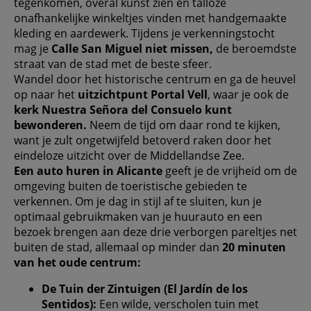
tegenkomen, overal kunst zien en talloze
onafhankelijke winkeltjes vinden met handgemaakte
kleding en aardewerk. Tijdens je verkenningstocht
mag je
Calle San Miguel niet missen,
de beroemdste
straat van de stad met de beste sfeer.
Wandel door het historische centrum en ga de heuvel
op naar het
uitzichtpunt Portal Vell
, waar je ook de
kerk Nuestra Señora del Consuelo kunt
bewonderen.
Neem de tijd om daar rond te kijken,
want je zult ongetwijfeld betoverd raken door het
eindeloze uitzicht over de Middellandse Zee.
Een auto huren in Alicante
geeft je de vrijheid om de
omgeving buiten de toeristische gebieden te
verkennen. Om je dag in stijl af te sluiten, kun je
optimaal gebruikmaken van je huurauto en een
bezoek brengen aan deze drie verborgen pareltjes net
buiten de stad, allemaal op minder dan
20 minuten
van het oude centrum:
De Tuin der Zintuigen (El Jardín de los
Sentidos):
Een wilde, verscholen tuin met