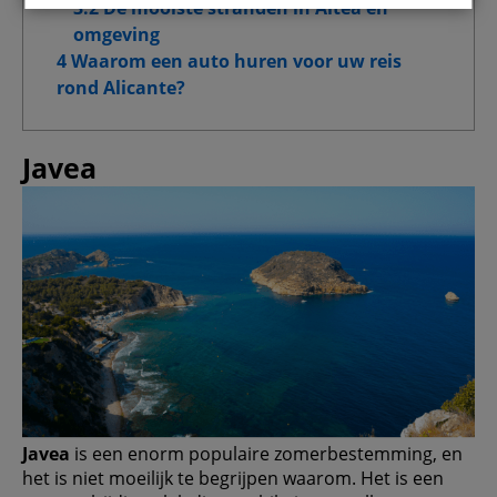
3.2 De mooiste stranden in Altea en
Functionele cookies
omgeving
4 Waarom een ​​auto huren voor uw reis
Doelgroepgerichte cookies
rond Alicante?
Geavanceerde advertentiecookies
Javea
Mijn keuzes bevestigen
Alle toestaan
Javea
is een enorm populaire zomerbestemming, en
het is niet moeilijk te begrijpen waarom. Het is een