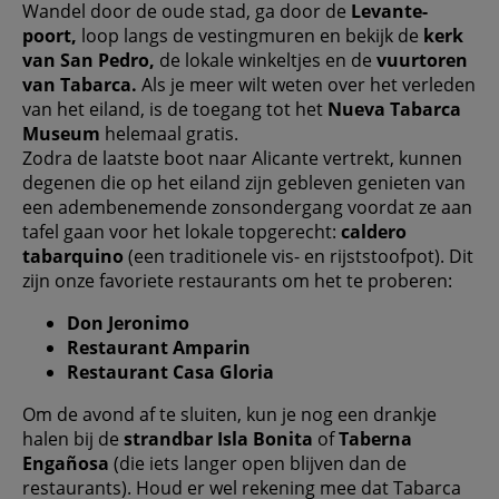
Wandel door de oude stad, ga door de
Levante-
poort,
loop langs de vestingmuren en bekijk de
kerk
van San Pedro,
de lokale winkeltjes en de
vuurtoren
van Tabarca.
Als je meer wilt weten over het verleden
van het eiland, is de toegang tot het
Nueva Tabarca
Museum
helemaal gratis.
Zodra de laatste boot naar Alicante vertrekt, kunnen
degenen die op het eiland zijn gebleven genieten van
een adembenemende zonsondergang voordat ze aan
tafel gaan voor het lokale topgerecht:
caldero
tabarquino
(een traditionele vis- en rijststoofpot). Dit
zijn onze favoriete restaurants om het te proberen:
Don Jeronimo
Restaurant Amparin
Restaurant Casa Gloria
Om de avond af te sluiten, kun je nog een drankje
halen bij de
strandbar Isla Bonita
of
Taberna
Engañosa
(die iets langer open blijven dan de
restaurants). Houd er wel rekening mee dat Tabarca