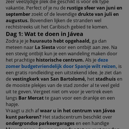
zeer veelzijdige plek die geschikt is voor elk type
vakantie. Perfect of je nu de
rustige sfeer van juni en
september
zoekt of de levendige
drukte van juli en
augustus.
Bovendien lijken de stranden wel
rechtstreeks uit het Caribisch gebied te komen.
Dag 1: Wat te doen in Jávea
Zodra je je
huurauto hebt opgehaald,
ga dan
meteen naar
La Siesta
voor een ontbijt aan zee. Na
een stevig ontbijt kun je een wandeling maken door
het prachtige
historische centrum.
Als je
deze
zomer budgetvriendelijk door Spanje wilt reizen,
is
een gratis rondleiding een uitstekend idee. Je ziet dan
de
vestingkerk van San Bartolomé,
het
stadhuis
en
de mooiste plekjes van de stad zonder al te veel geld
uit te geven. Vergeet niet om voor je vertrek even
langs
Bar Mercat
te gaan voor een drankje en een
hapje.
Vraagt ​​u zich af
waar u in het centrum van Jávea
kunt parkeren?
Het stadscentrum beschikt over
ondergrondse parkeergarages
en een handige