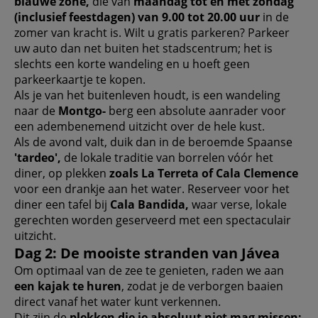
blauwe zone,
die van
maandag tot en met zondag
(inclusief feestdagen) van 9.00 tot 20.00 uur
in de
zomer van kracht is. Wilt u gratis parkeren? Parkeer
uw auto dan net buiten het stadscentrum; het is
slechts een korte wandeling en u hoeft geen
parkeerkaartje te kopen.
Als je van het buitenleven houdt, is een wandeling
naar de
Montgo-
berg een absolute aanrader voor
een adembenemend uitzicht over de hele kust.
Als de avond valt, duik dan in de beroemde Spaanse
'tardeo',
de lokale traditie van borrelen vóór het
diner, op plekken
zoals La Terreta of Cala Clemence
voor een drankje aan het water. Reserveer voor het
diner een tafel bij
Cala Bandida,
waar verse, lokale
gerechten worden geserveerd met een spectaculair
uitzicht.
Dag 2: De mooiste stranden van Jávea
Om optimaal van de zee te genieten, raden we aan
een kajak te huren
, zodat je de verborgen baaien
direct vanaf het water kunt verkennen.
Dit zijn de
plekken die je absoluut niet mag missen: