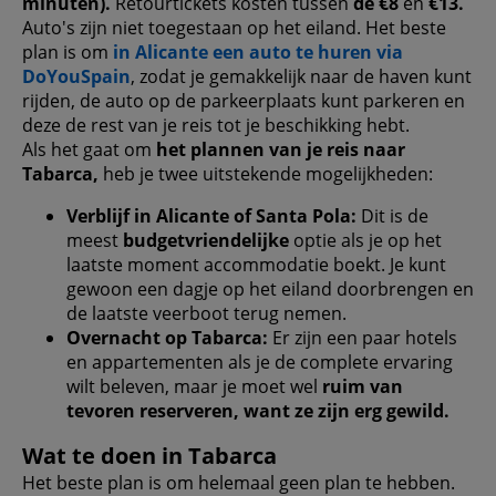
minuten).
Retourtickets kosten tussen
de €8
en
€13.
Auto's zijn niet toegestaan ​​op het eiland. Het beste
plan is om
in Alicante een auto te huren via
DoYouSpain
, zodat je gemakkelijk naar de haven kunt
rijden, de auto op de parkeerplaats kunt parkeren en
deze de rest van je reis tot je beschikking hebt.
Als het gaat om
het plannen van je reis naar
Tabarca,
heb je twee uitstekende mogelijkheden:
Verblijf in Alicante of Santa Pola:
Dit is de
meest
budgetvriendelijke
optie als je op het
laatste moment accommodatie boekt. Je kunt
gewoon een dagje op het eiland doorbrengen en
de laatste veerboot terug nemen.
Overnacht op Tabarca:
Er zijn een paar hotels
en appartementen als je de complete ervaring
wilt beleven, maar je moet wel
ruim van
tevoren reserveren, want ze zijn erg gewild.
Wat te doen in Tabarca
Het beste plan is om helemaal geen plan te hebben.