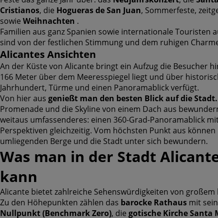
Cristianos
, die
Hogueras de San Juan
, Sommerfeste, zeit
sowie
Weihnachten
.
Familien aus ganz Spanien sowie internationale Touristen
sind von der festlichen Stimmung und dem ruhigen Charme d
Alicantes Ansichten
An der Küste von Alicante bringt ein Aufzug die Besucher h
166 Meter über dem Meeresspiegel liegt und über historis
Jahrhundert, Türme und einen Panoramablick verfügt.
Von hier aus
genießt man den besten Blick auf die Stadt.
Promenade und die Skyline von einem Dach aus bewundern 
weitaus umfassenderes: einen 360-Grad-Panoramablick mit 
Perspektiven gleichzeitig. Vom höchsten Punkt aus können 
umliegenden Berge und die Stadt unter sich bewundern.
Was man in der Stadt Alican
kann
Alicante bietet zahlreiche Sehenswürdigkeiten von großem 
Zu den Höhepunkten zählen das
barocke Rathaus
mit sei
Nullpunkt (Benchmark Zero)
, die
gotische Kirche Santa 