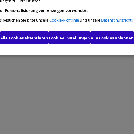
ngen zu unterstützen.
ngs-Cookies
zur
Personalisierung von Anzeigen verwendet
.
ls besuchen Sie bitte unsere
Cookie-Richtlinie
und unsere
Datenschutzrichtli
onelle Cookies
s für Marketingzwecke
Alle Cookies akzeptieren
Cookie-Einstellungen
Alle Cookies ablehnen
erte Werbe-Cookies
Meine Auswahl bestätigen
Alle 