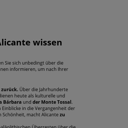
Alicante wissen
n Sie sich unbedingt über die
onen informieren, um nach Ihrer
 zurück.
Über die Jahrhunderte
ienen heute als kulturelle und
a Bárbara
und
der Monte Tossal
.
 Einblicke in die Vergangenheit der
en Schönheit, macht Alicante
zu
aläolithischen Überresten über die