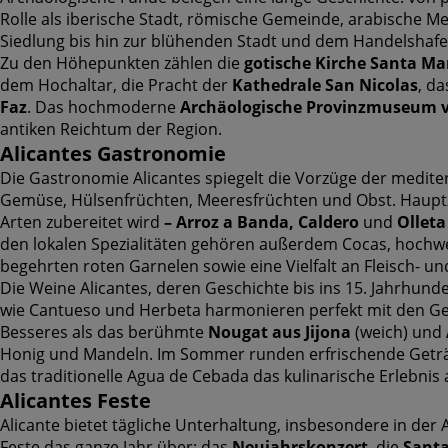
Rolle als iberische Stadt, römische Gemeinde, arabische Medi
Siedlung bis hin zur blühenden Stadt und dem Handelshafen
Zu den Höhepunkten zählen die
gotische Kirche Santa Ma
dem Hochaltar, die Pracht der
Kathedrale San Nicolas
, d
Faz
. Das hochmoderne
Archäologische Provinzmuseum v
antiken Reichtum der Region.
Alicantes Gastronomie
Die Gastronomie Alicantes spiegelt die Vorzüge der medite
Gemüse, Hülsenfrüchten, Meeresfrüchten und Obst. Hauptzut
Arten zubereitet wird
– Arroz a Banda, Caldero
und
Olleta
den lokalen Spezialitäten gehören außerdem Cocas, hochwer
begehrten roten Garnelen sowie eine Vielfalt an Fleisch- u
Die Weine Alicantes, deren Geschichte bis ins 15. Jahrhunde
wie Cantueso und Herbeta harmonieren perfekt mit den Ger
Besseres als das berühmte
Nougat aus Jijona
(weich) und
Honig und Mandeln. Im Sommer runden erfrischende Getr
das traditionelle Agua de Cebada das kulinarische Erlebnis 
Alicantes Feste
Alicante bietet tägliche Unterhaltung, insbesondere in der 
Feste das ganze Jahr über: das
Neujahrskonzert
, die
Santa