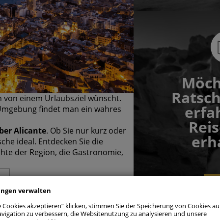
Möch
Ratsch
ich von einem Urlaubsziel wünscht.
erfa
r Umgebung findet man ein wahres
Rei
ber Alicante
. Ob Sie nur kurz oder
erh
che ideal. Entdecken Sie die
hte der Region, die Gastronomie,
assen
Ent
ngspräferenzen verwalten
ungen verwalten
e Cookies akzeptieren“ klicken, stimmen Sie der Speicherung von Cookies au
ngt erforderliche Cookies
Im
vigation zu verbessern, die Websitenutzung zu analysieren und unsere