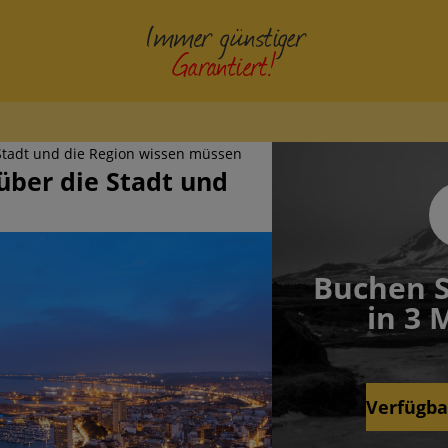
e Stadt und die Region wissen müssen
Wä
 über die Stadt und
E
E
Buchen S
D
in 3 
F
I
Verfügba
N