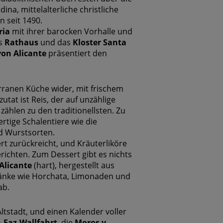
na, mittelalterliche christliche
 seit 1490.
ria
mit ihrer barocken Vorhalle und
as
Rathaus
und das
Kloster Santa
on Alicante
präsentiert den
rranen Küche wider, mit frischem
at ist Reis, der auf unzählige
zählen zu den traditionellsten. Zu
tige Schalentiere wie die
nd Wurstsorten.
rt zurückreicht, und Kräuterliköre
ichten. Zum Dessert gibt es nichts
Alicante
(hart), hergestellt aus
änke wie Horchata, Limonaden und
ab.
Altstadt, und einen Kalender voller
-Faz-Wallfahrt
, die
Moros y