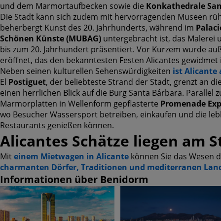
und dem Marmortaufbecken sowie die
Konkathedrale San
Die Stadt kann sich zudem mit hervorragenden Museen r
beherbergt Kunst des 20. Jahrhunderts, während im
Palaci
Schönen Künste (MUBAG)
untergebracht ist, das Malerei 
bis zum 20. Jahrhundert präsentiert. Vor Kurzem wurde a
eröffnet, das den bekanntesten Festen Alicantes gewidmet i
Neben seinen kulturellen Sehenswürdigkeiten
ist Alicante
El
Postiguet
, der beliebteste Strand der Stadt, grenzt an 
einen herrlichen Blick auf die Burg Santa Bárbara. Parallel
Marmorplatten in Wellenform gepflasterte
Promenade
Exp
wo Besucher Wassersport betreiben, einkaufen und die le
Restaurants genießen können.
Alicantes Schätze liegen am S
Mit
einem Mietwagen in Alicante
können Sie das Wesen d
charmanten Dörfer, Traditionen und mediterranen Lan
Informationen über Benidorm