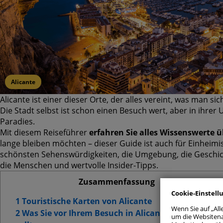
Alicante
Alicante ist einer dieser Orte, der alles vereint, was man s
Die Stadt selbst ist schon einen Besuch wert, aber in ihre
Paradies.
Mit diesem Reiseführer
erfahren Sie alles Wissenswerte ü
lange bleiben möchten – dieser Guide ist auch für Einheimis
schönsten Sehenswürdigkeiten, die Umgebung, die Geschic
Alle zul
die Menschen und wertvolle Insider-Tipps.
Zusammenfassung
Einwilligu
Cookie-Einstell
1 Touristische Karten von Alicante
Wenn Sie auf „All
Unbedi
2 Was Sie vor Ihrem Besuch in Alicante wissen
um die Websitena