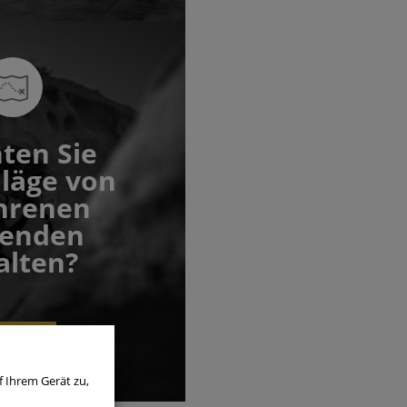
ten Sie
läge von
hrenen
senden
alten?
decken
f Ihrem Gerät zu,
mer aktiv