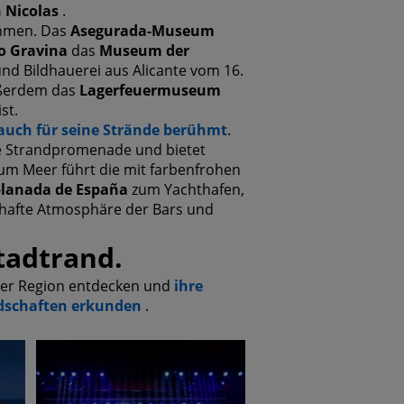
 Nicolas
.
ühmen. Das
Asegurada-Museum
o Gravina
das
Museum der
und Bildhauerei aus Alicante vom 16.
ußerdem das
Lagerfeuermuseum
st.
 auch für seine Strände berühmt
.
die Strandpromenade und bietet
 zum Meer führt die mit farbenfrohen
lanada de España
zum Yachthafen,
bhafte Atmosphäre der Bars und
tadtrand.
er Region entdecken und
ihre
dschaften erkunden
.