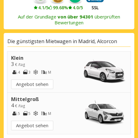
4.1/5
99.68%
4.0/5
SSL
Auf der Grundlage
von über 94301
überprüften
Bewertungen
Die günstigsten Mietwagen in Madrid, Alcorcon
Klein
3
€ /tag
4
3
M
Angebot sehen
Mittelgroß
4
€ /tag
5
5
M
Angebot sehen