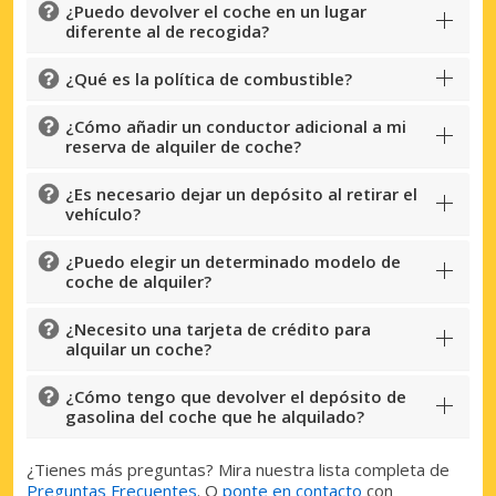
¿Puedo devolver el coche en un lugar
diferente al de recogida?
¿Qué es la política de combustible?
¿Cómo añadir un conductor adicional a mi
reserva de alquiler de coche?
¿Es necesario dejar un depósito al retirar el
vehículo?
¿Puedo elegir un determinado modelo de
coche de alquiler?
Descuentos especiales
¿Necesito una tarjeta de crédito para
Accede a ofertas exclusivas de nuestros
alquilar un coche?
proveedores.
¿Cómo tengo que devolver el depósito de
gasolina del coche que he alquilado?
¿Tienes más preguntas? Mira nuestra lista completa de
Iniciar sesión con eLink
Preguntas Frecuentes
. O
ponte en contacto
con