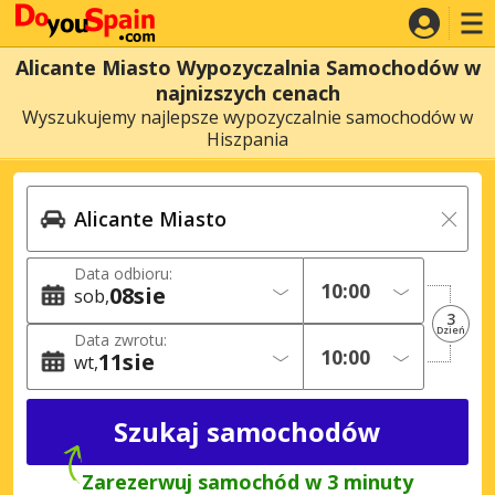
Alicante Miasto Wypozyczalnia Samochodów w
najnizszych cenach
Wyszukujemy najlepsze wypozyczalnie samochodów w
Hiszpania
Data odbioru:
08
sie
sob
3
Dzień
Data zwrotu:
11
sie
wt
Zarezerwuj samochód w 3 minuty