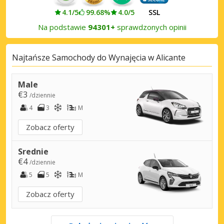
4.1/5
99.68%
4.0/5
SSL
Na podstawie
94301+
sprawdzonych opinii
Najtańsze Samochody do Wynajęcia w Alicante
Male
€3
/dziennie
4
3
M
Zobacz oferty
Srednie
€4
/dziennie
5
5
M
Zobacz oferty