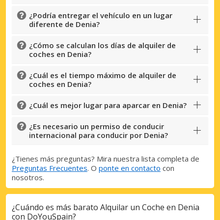
¿Podría entregar el vehículo en un lugar
diferente de Denia?
¿Cómo se calculan los días de alquiler de
coches en Denia?
¿Cuál es el tiempo máximo de alquiler de
coches en Denia?
¿Cuál es mejor lugar para aparcar en Denia?
Descuentos especiales
¿Es necesario un permiso de conducir
Accede a ofertas exclusivas de nuestros
internacional para conducir por Denia?
proveedores.
¿Tienes más preguntas? Mira nuestra lista completa de
Preguntas Frecuentes
. O
ponte en contacto
con
nosotros.
Iniciar sesión con eLink
¿Cuándo es más barato Alquilar un Coche en Denia
con DoYouSpain?