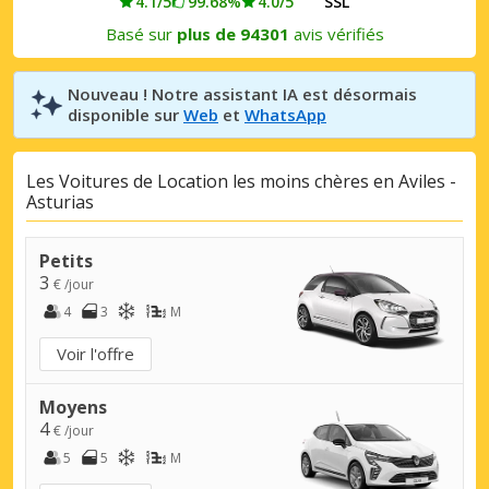
4.1/5
99.68%
4.0/5
SSL
Basé sur
plus de 94301
avis vérifiés
Nouveau ! Notre assistant IA est désormais
disponible sur
Web
et
WhatsApp
Les Voitures de Location les moins chères en Aviles -
Asturias
Petits
3
€ /jour
4
3
M
Voir l'offre
Moyens
4
€ /jour
5
5
M