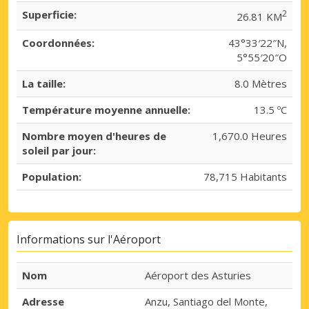
Superficie:
2
26.81 KM
Coordonnées:
43°33′22″N,
5°55′20″O
La taille:
8.0 Mètres
Température moyenne annuelle:
13.5 ºC
Nombre moyen d'heures de
1,670.0 Heures
soleil par jour:
Population:
78,715 Habitants
Informations sur l'Aéroport
Nom
Aéroport des Asturies
Adresse
Anzu, Santiago del Monte,