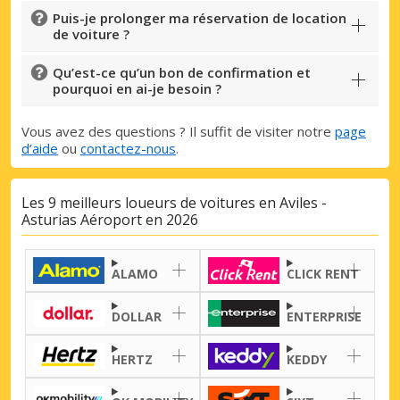
Puis-je prolonger ma réservation de location
de voiture ?
Qu’est-ce qu’un bon de confirmation et
pourquoi en ai-je besoin ?
Vous avez des questions ? Il suffit de visiter notre
page
d’aide
ou
contactez-nous
.
Les 9 meilleurs loueurs de voitures en Aviles -
Asturias Aéroport en 2026
Promotions spéciales
ALAMO
CLICK RENT
Accédez à toutes vos réservations en un
seul endroit
DOLLAR
ENTERPRISE
HERTZ
KEDDY
Se connecter avec eLink