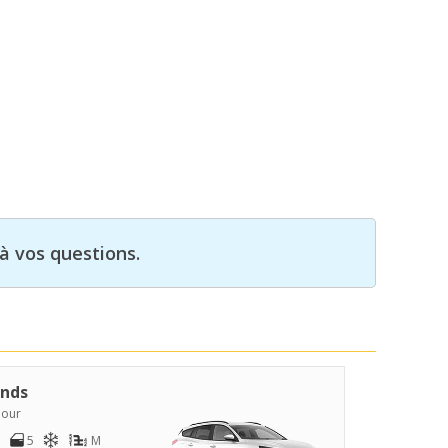
à vos questions.
nds
jour
5
M