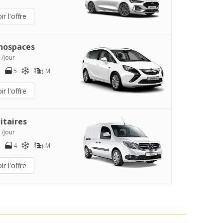
ir l'offre
nospaces
 /jour
5
M
ir l'offre
litaires
 /jour
4
M
ir l'offre