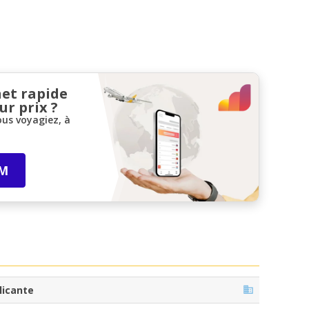
net rapide
ur prix ?
ous voyagiez, à
IM
licante