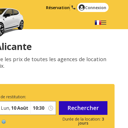
Réservation
Connexion
Choisir votre langue
English
Español
Alicante
Deutsch
Français
e les prix de toutes les agences de location
Italiano
Nederlands
x.
Português
English (US)
Polski
Türkçe
Română
Ελληνικά
de restitution:
Русский
Hrvatski
Rechercher
Lun,
10
Août
العربية
3
jours