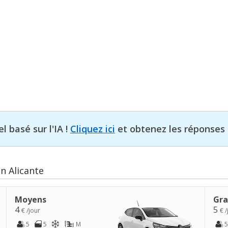
l basé sur l'IA !
Cliquez ici
et obtenez les réponses 
n Alicante
Moyens
Gra
4
5
€ /jour
€ /
5
5
M
5