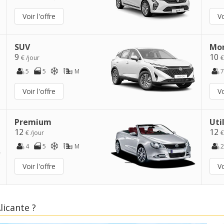
Voir l'offre
Vo
SUV
Mo
9
10
€ /jour
€
5
5
M
7
Voir l'offre
Vo
Premium
Uti
12
12
€ /jour
€
4
5
M
2
Voir l'offre
Vo
licante ?