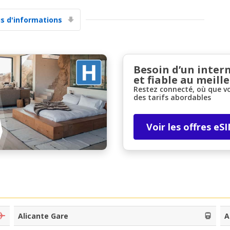
us d'informations
Besoin d’un inter
et fiable au meille
Restez connecté, où que v
Promotions spéciales
des tarifs abordables
Accédez à toutes vos réservations en un seul
endroit
Voir les offres eS
Se connecter avec eLink
Alicante Gare
A