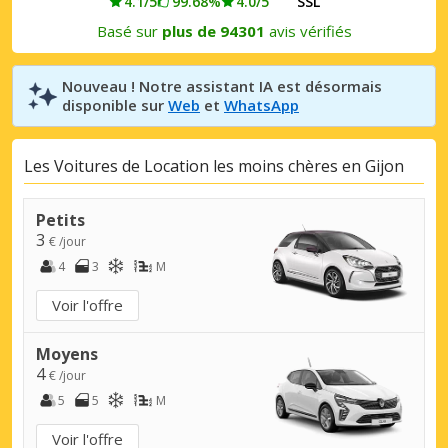
4.1/5
99.68%
4.0/5
SSL
Basé sur
plus de 94301
avis vérifiés
Nouveau ! Notre assistant IA est désormais
disponible sur
Web
et
WhatsApp
Les Voitures de Location les moins chères en Gijon
Petits
3
€ /jour
4
3
M
Voir l'offre
Moyens
4
€ /jour
5
5
M
Voir l'offre