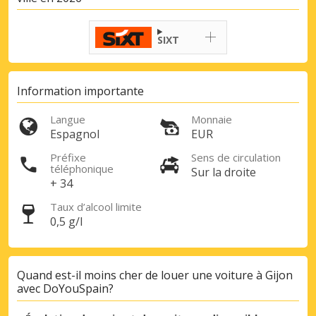
SIXT
Information importante
Langue
Monnaie
Espagnol
EUR
Préfixe
Sens de circulation
téléphonique
Sur la droite
Promotions spéciales
+ 34
Accédez à toutes vos réservations en un
seul endroit
Taux d’alcool limite
0,5 g/l
Se connecter avec eLink
Quand est-il moins cher de louer une voiture à Gijon
avec DoYouSpain?