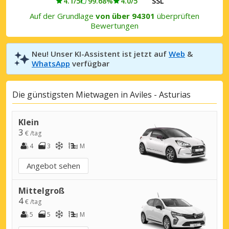
4.1/5
99.68%
4.0/5
SSL
Auf der Grundlage
von über 94301
überprüften
Bewertungen
Neu! Unser KI-Assistent ist jetzt auf
Web
&
WhatsApp
verfügbar
Die günstigsten Mietwagen in Aviles - Asturias
Klein
3
€ /tag
4
3
M
Angebot sehen
Mittelgroß
4
€ /tag
5
5
M