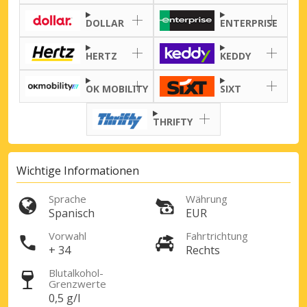
DOLLAR
ENTERPRISE
HERTZ
KEDDY
Top-Ersparnisses
Erhalten Sie Zugang zu exklusiven
OK MOBILITY
SIXT
Partnerangeboten
THRIFTY
Mit eLink anmelden
Wichtige Informationen
Sprache
Währung
Spanisch
EUR
Vorwahl
Fahrtrichtung
+ 34
Rechts
Blutalkohol-
Grenzwerte
0,5 g/l