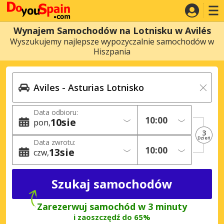
Wynajem Samochodów na Lotnisku w Avilés
Wyszukujemy najlepsze wypozyczalnie samochodów w
Hiszpania
Data odbioru:
10
sie
pon
3
Dzień
Data zwrotu:
13
sie
czw
Zarezerwuj samochód w 3 minuty
i zaoszczędź do 65%