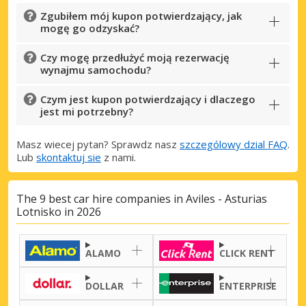
Zgubiłem mój kupon potwierdzający, jak
mogę go odzyskać?
Czy mogę przedłużyć moją rezerwację
wynajmu samochodu?
Czym jest kupon potwierdzający i dlaczego
jest mi potrzebny?
Masz wiecej pytan? Sprawdz nasz
szczególowy dzial FAQ
.
Lub
skontaktuj sie
z nami.
The 9 best car hire companies in Aviles - Asturias
Lotnisko in 2026
Najlepsze oszczędności
Uzyskaj dostęp do ekskluzywnych ofert
partnerów
ALAMO
CLICK RENT
DOLLAR
ENTERPRISE