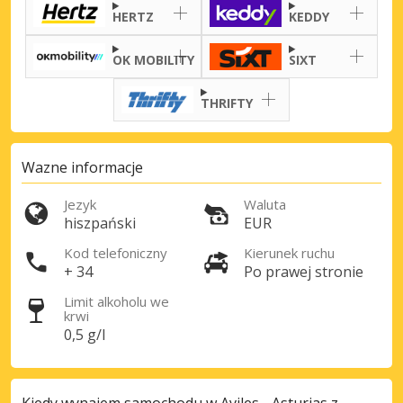
Zaloguj się przez eLink
HERTZ
KEDDY
OK MOBILITY
SIXT
THRIFTY
Wazne informacje
Jezyk
Waluta
hiszpański
EUR
Kod telefoniczny
Kierunek ruchu
+ 34
Po prawej stronie
Limit alkoholu we
krwi
0,5 g/l
Kiedy wynajem samochodu w Aviles - Asturias z