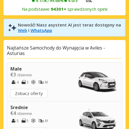
4.1/5
99.68%
4.0/5
SSL
Na podstawie
94301+
sprawdzonych opinii
Nowość! Nasz asystent AI jest teraz dostępny na
Web
i
WhatsApp
Najtańsze Samochody do Wynajęcia w Aviles -
Asturias
Male
€3
/dziennie
4
3
M
Zobacz oferty
Srednie
€4
/dziennie
5
5
M