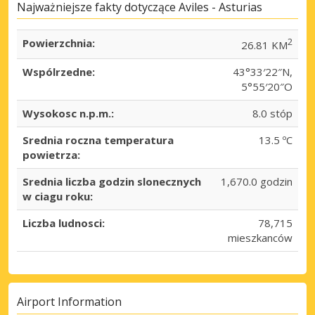
Najważniejsze fakty dotyczące Aviles - Asturias
Powierzchnia:
2
26.81 KM
Wspólrzedne:
43°33′22″N,
5°55′20″O
Wysokosc n.p.m.:
8.0 stóp
Srednia roczna temperatura
13.5 ºC
powietrza:
Srednia liczba godzin slonecznych
1,670.0 godzin
w ciagu roku:
Liczba ludnosci:
78,715
mieszkanców
Airport Information