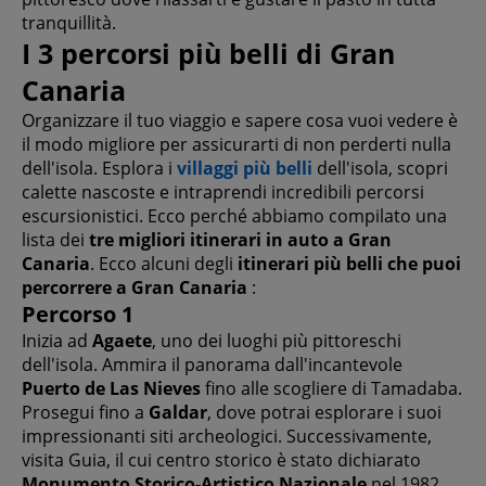
tranquillità.
I 3 percorsi più belli di Gran
Canaria
Organizzare il tuo viaggio e sapere cosa vuoi vedere è
il modo migliore per assicurarti di non perderti nulla
dell'isola. Esplora i
villaggi più belli
dell'isola, scopri
calette nascoste e intraprendi incredibili percorsi
escursionistici. Ecco perché abbiamo compilato una
lista dei
tre migliori itinerari in auto a Gran
Canaria
. Ecco alcuni degli
itinerari più belli che puoi
percorrere a Gran Canaria
:
Percorso 1
Inizia ad
Agaete
, uno dei luoghi più pittoreschi
dell'isola. Ammira il panorama dall'incantevole
Puerto de Las Nieves
fino alle scogliere di Tamadaba.
Prosegui fino a
Galdar
, dove potrai esplorare i suoi
impressionanti siti archeologici. Successivamente,
visita Guia, il cui centro storico è stato dichiarato
Monumento Storico-Artistico Nazionale
nel 1982.