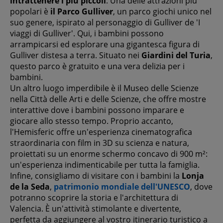
intrattenere i più piccoli
. Una delle attrazioni più
popolari è
il Parco Gulliver
, un parco giochi unico nel
suo genere, ispirato al personaggio di Gulliver de 'I
viaggi di Gulliver'. Qui, i bambini possono
arrampicarsi ed esplorare una gigantesca figura di
Gulliver distesa a terra. Situato nei
Giardini del Turia
,
questo parco è gratuito e una vera delizia per i
bambini.
Un altro luogo imperdibile è il Museo delle Scienze
nella Città delle Arti e delle Scienze, che offre mostre
interattive dove i bambini possono imparare e
giocare allo stesso tempo. Proprio accanto,
l'Hemisferic offre un'esperienza cinematografica
straordinaria con film in 3D su scienza e natura,
proiettati su un enorme schermo concavo di 900 m²:
un'esperienza indimenticabile per tutta la famiglia.
Infine, consigliamo di visitare con i bambini la
Lonja
de la Seda
,
patrimonio mondiale dell'UNESCO
, dove
potranno scoprire la storia e l'architettura di
Valencia. È un'attività stimolante e divertente,
perfetta da aggiungere al vostro itinerario turistico a