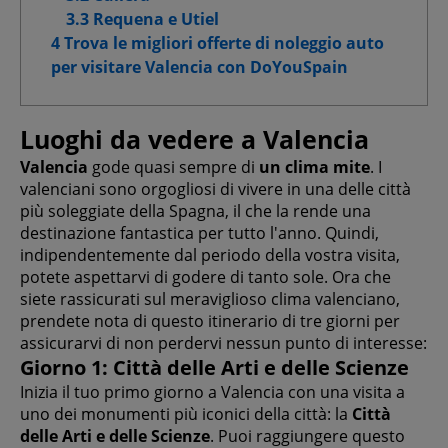
Cookie pubblicitari avanzati
3.3 Requena e Utiel
4 Trova le migliori offerte di noleggio auto
per visitare Valencia con DoYouSpain
Conferma le mie scelte
Luoghi da vedere a Valencia
Consenti tutti
Valencia
gode quasi sempre di
un clima mite
. I
valenciani sono orgogliosi di vivere in una delle città
più soleggiate della Spagna, il che la rende una
destinazione fantastica per tutto l'anno. Quindi,
indipendentemente dal periodo della vostra visita,
potete aspettarvi di godere di tanto sole. Ora che
siete rassicurati sul meraviglioso clima valenciano,
prendete nota di questo itinerario di tre giorni per
assicurarvi di non perdervi nessun punto di interesse:
Giorno 1: Città delle Arti e delle Scienze
Inizia il tuo primo giorno a Valencia con una visita a
uno dei monumenti più iconici della città: la
Città
delle Arti e delle Scienze
. Puoi raggiungere questo